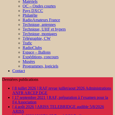
Matériels
OC – Ondes courtes
Pays DXCC
Philatélie
RadioAmateurs France
Technique, antennes
Technique, UHF et hypers
Technique, montages
Télégraphie, CW
Trafic
RadioClubs
Espace – Ballons
Expéditions, concours
Musées
Programmes, logiciels
Contact
Dernières publications
[ 8 juillet 2026 ]
RAF revue juillet/aout 2026
Administrations
ANFR ARCEP DGE
[ 17 septembre 2021 ]
RAF, préparation à l’examen pour la
F4
Association
[ 4 août 2026 ]
ARISS TELEBRIDGE audible 5/8/2026
ARISS