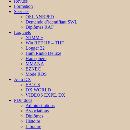
Revues
Formation
Services
QSL ANRPFD
Demande d’identifiant SWL
Diplômes RAF
Logiciels
N1MM +
Win REF HF – THF
Logger 32
Ham Radio Deluxe
Hamsphère
MMANA
EZNEC
Mode ROS
Actu DX
EA1CS
DX WORLD
VIDEOS EXPE. DX
PDF docs
Administrations
Associations
Diplômes
Histoire
Librairie