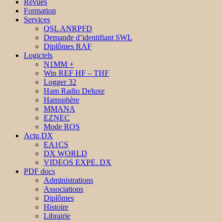
Revues
Formation
Services
QSL ANRPFD
Demande d’identifiant SWL
Diplômes RAF
Logiciels
N1MM +
Win REF HF – THF
Logger 32
Ham Radio Deluxe
Hamsphère
MMANA
EZNEC
Mode ROS
Actu DX
EA1CS
DX WORLD
VIDEOS EXPE. DX
PDF docs
Administrations
Associations
Diplômes
Histoire
Librairie