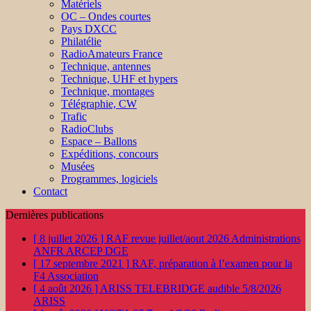
Matériels
OC – Ondes courtes
Pays DXCC
Philatélie
RadioAmateurs France
Technique, antennes
Technique, UHF et hypers
Technique, montages
Télégraphie, CW
Trafic
RadioClubs
Espace – Ballons
Expéditions, concours
Musées
Programmes, logiciels
Contact
Dernières publications
[ 8 juillet 2026 ]
RAF revue juillet/aout 2026
Administrations
ANFR ARCEP DGE
[ 17 septembre 2021 ]
RAF, préparation à l’examen pour la
F4
Association
[ 4 août 2026 ]
ARISS TELEBRIDGE audible 5/8/2026
ARISS