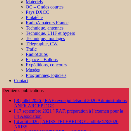
Matériels
OC – Ondes courtes
Pays DXCC
Philatélie
RadioAmateurs France
Technique, antennes
Technique, UHF et hypers
Technique, montages
Télégraphie, CW
Trafic
RadioClubs
Espace – Ballons
Expéditions, concours
Musées
Programmes, logiciels
Contact
Dernières publications
[ 8 juillet 2026 ]
RAF revue juillet/aout 2026
Administrations
ANFR ARCEP DGE
[ 17 septembre 2021 ]
RAF, préparation à l’examen pour la
F4
Association
[ 4 août 2026 ]
ARISS TELEBRIDGE audible 5/8/2026
ARISS