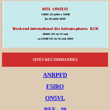
SITES RECOMMANDES
ANRPFD
F5IRO
ON5VL
REF - 39