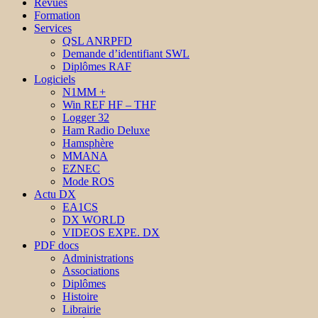
Revues
Formation
Services
QSL ANRPFD
Demande d’identifiant SWL
Diplômes RAF
Logiciels
N1MM +
Win REF HF – THF
Logger 32
Ham Radio Deluxe
Hamsphère
MMANA
EZNEC
Mode ROS
Actu DX
EA1CS
DX WORLD
VIDEOS EXPE. DX
PDF docs
Administrations
Associations
Diplômes
Histoire
Librairie