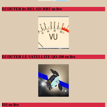
ECOUTER les RELAIS RRF en live
ECOUTER LE SATELLITE QO-100 en live
ISS en live