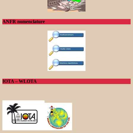
ANFR nomenclature
IOTA – WLOTA