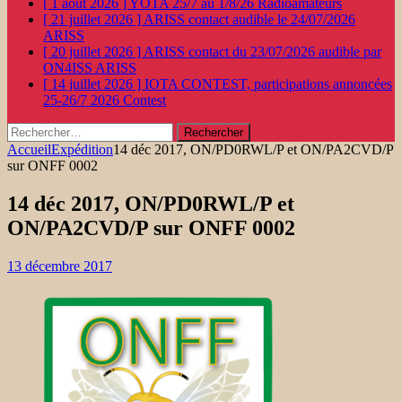
[ 1 août 2026 ]
YOTA 25/7 au 1/8/26
Radioamateurs
[ 21 juillet 2026 ]
ARISS contact audible le 24/07/2026
ARISS
[ 20 juillet 2026 ]
ARISS contact du 23/07/2026 audible par
ON4ISS
ARISS
[ 14 juillet 2026 ]
IOTA CONTEST, participations annoncées
25-26/7 2026
Contest
Rechercher :
Accueil
Expédition
14 déc 2017, ON/PD0RWL/P et ON/PA2CVD/P
sur ONFF 0002
14 déc 2017, ON/PD0RWL/P et
ON/PA2CVD/P sur ONFF 0002
13 décembre 2017