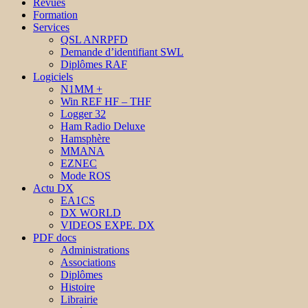
Revues
Formation
Services
QSL ANRPFD
Demande d’identifiant SWL
Diplômes RAF
Logiciels
N1MM +
Win REF HF – THF
Logger 32
Ham Radio Deluxe
Hamsphère
MMANA
EZNEC
Mode ROS
Actu DX
EA1CS
DX WORLD
VIDEOS EXPE. DX
PDF docs
Administrations
Associations
Diplômes
Histoire
Librairie