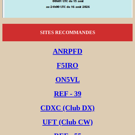
SITES RECOMMANDES
ANRPFD
F5IRO
ON5VL
REF - 39
CDXC (Club DX)
UFT (Club CW)