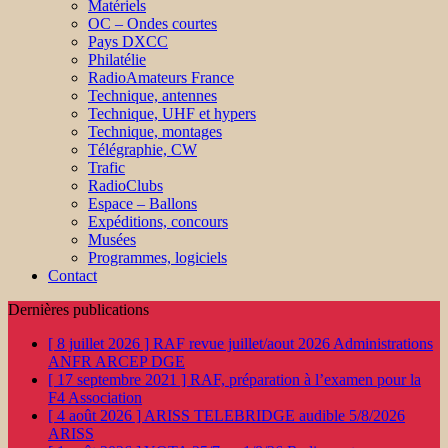
Matériels
OC – Ondes courtes
Pays DXCC
Philatélie
RadioAmateurs France
Technique, antennes
Technique, UHF et hypers
Technique, montages
Télégraphie, CW
Trafic
RadioClubs
Espace – Ballons
Expéditions, concours
Musées
Programmes, logiciels
Contact
Dernières publications
[ 8 juillet 2026 ]
RAF revue juillet/aout 2026
Administrations
ANFR ARCEP DGE
[ 17 septembre 2021 ]
RAF, préparation à l’examen pour la
F4
Association
[ 4 août 2026 ]
ARISS TELEBRIDGE audible 5/8/2026
ARISS