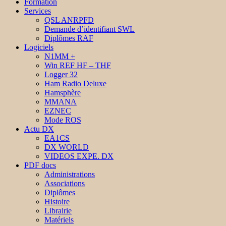
Formation
Services
QSL ANRPFD
Demande d’identifiant SWL
Diplômes RAF
Logiciels
N1MM +
Win REF HF – THF
Logger 32
Ham Radio Deluxe
Hamsphère
MMANA
EZNEC
Mode ROS
Actu DX
EA1CS
DX WORLD
VIDEOS EXPE. DX
PDF docs
Administrations
Associations
Diplômes
Histoire
Librairie
Matériels