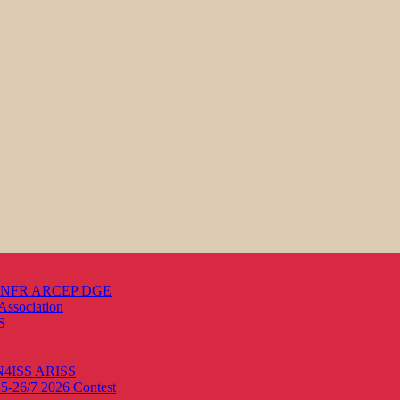
s ANFR ARCEP DGE
Association
S
ON4ISS
ARISS
25-26/7 2026
Contest