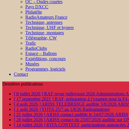
OC – Ondes courtes
Pays DXCC
Philatélie
RadioAmateurs France
Technique, antennes
Technique, UHF et hypers
Technique, montages
Télégraphie, CW
Trafic
RadioClubs
Espace – Ballons
Expéditions, concours
Musées
Programmes, logiciels
Contact
Dernières publications
[ 8 juillet 2026 ]
RAF revue juillet/aout 2026
Administration
[ 17 septembre 2021 ]
RAF, préparation à l’examen pour la F4
[ 4 août 2026 ]
ARISS TELEBRIDGE audible 5/8/2026
ARIS
[ 1 août 2026 ]
YOTA 25/7 au 1/8/26
Radioamateurs
[ 21 juillet 2026 ]
ARISS contact audible le 24/07/2026
ARISS
[ 20 juillet 2026 ]
ARISS contact du 23/07/2026 audible par 
[ 14 juillet 2026 ]
IOTA CONTEST, participations annoncées 