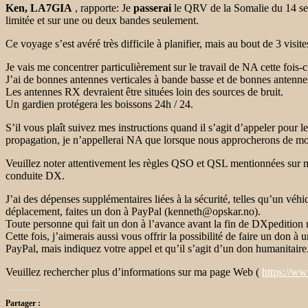
Ken, LA7GIA
, rapporte: Je
passerai
le QRV de la Somalie du 14 sep
limitée et sur une ou deux bandes seulement.
Ce voyage s’est avéré très difficile à planifier, mais au bout de 3 visite
Je vais me concentrer particulièrement sur le travail de NA cette fois-c
J’ai de bonnes antennes verticales à bande basse et de bonnes antenn
Les antennes RX devraient être situées loin des sources de bruit.
Un gardien protégera les boissons 24h / 24.
S’il vous plaît suivez mes instructions quand il s’agit d’appeler pour 
propagation, je n’appellerai NA que lorsque nous approcherons de mon l
Veuillez noter attentivement les règles QSO et QSL mentionnées sur 
conduite DX.
J’ai des dépenses supplémentaires liées à la sécurité, telles qu’un véhi
déplacement, faites un don à PayPal (kenneth@opskar.no).
Toute personne qui fait un don à l’avance avant la fin de DXpeditio
Cette fois, j’aimerais aussi vous offrir la possibilité de faire un don
PayPal, mais indiquez votre appel et qu’il s’agit d’un don humanitaire
Veuillez rechercher plus d’informations sur ma page Web (
https://w
Partager :