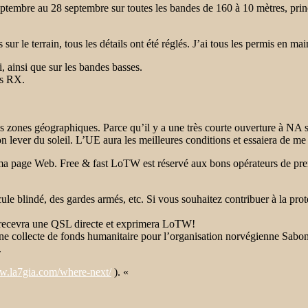
tembre au 28 septembre sur toutes les bandes de 160 à 10 mètres, prin
s sur le terrain, tous les détails ont été réglés. J’ai tous les permis en m
i, ainsi que sur les bandes basses.
es RX.
les zones géographiques. Parce qu’il y a une très courte ouverture à NA s
ever du soleil. L’UE aura les meilleures conditions et essaiera de me t
ma page Web. Free & fast LoTW est réservé aux bons opérateurs de premi
cule blindé, des gardes armés, etc. Si vous souhaitez contribuer à la pro
n recevra une QSL directe et exprimera LoTW!
 à une collecte de fonds humanitaire pour l’organisation norvégienne Sabon
.
ww.la7gia.com/where-next/
). «