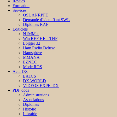
Revues
Formation
Services
QSL ANRPFD
Demande d’identifiant SWL
Diplômes RAF
Logiciels
N1MM +
Win REF HF – THF
Logger 32
Ham Radio Deluxe
Hamsphère
MMANA
EZNEC
Mode ROS
Actu DX
EA1CS
DX WORLD
VIDEOS EXPE. DX
PDF docs
Administrations
Associations
Diplômes
Histoire
Librairie