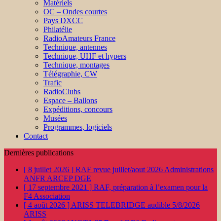
Matériels
OC – Ondes courtes
Pays DXCC
Philatélie
RadioAmateurs France
Technique, antennes
Technique, UHF et hypers
Technique, montages
Télégraphie, CW
Trafic
RadioClubs
Espace – Ballons
Expéditions, concours
Musées
Programmes, logiciels
Contact
Dernières publications
[ 8 juillet 2026 ]
RAF revue juillet/aout 2026
Administrations
ANFR ARCEP DGE
[ 17 septembre 2021 ]
RAF, préparation à l’examen pour la
F4
Association
[ 4 août 2026 ]
ARISS TELEBRIDGE audible 5/8/2026
ARISS