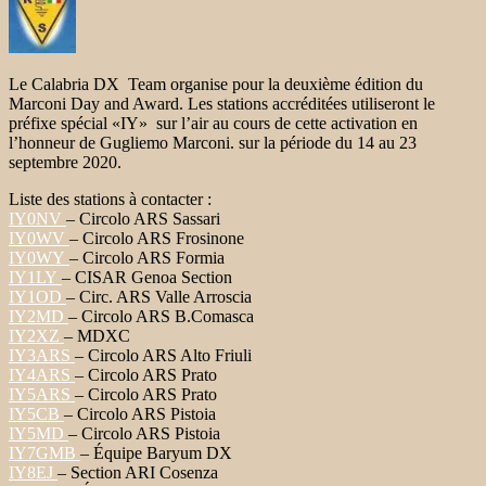
Le Calabria DX Team organise pour la deuxième édition du
Marconi Day and Award. Les stations accréditées utiliseront le
préfixe spécial «IY» sur l’air au cours de cette activation en
l’honneur de Gugliemo Marconi. sur la période du 14 au 23
septembre 2020.
Liste des stations à contacter :
IY0NV
– Circolo ARS Sassari
IY0WV
– Circolo ARS Frosinone
IY0WY
– Circolo ARS Formia
IY1LY
– CISAR Genoa Section
IY1OD
– Circ. ARS Valle Arroscia
IY2MD
– Circolo ARS B.Comasca
IY2XZ
– MDXC
IY3ARS
– Circolo ARS Alto Friuli
IY4ARS
– Circolo ARS Prato
IY5ARS
– Circolo ARS Prato
IY5CB
– Circolo ARS Pistoia
IY5MD
– Circolo ARS Pistoia
IY7GMB
– Équipe Baryum DX
IY8EJ
– Section ARI Cosenza