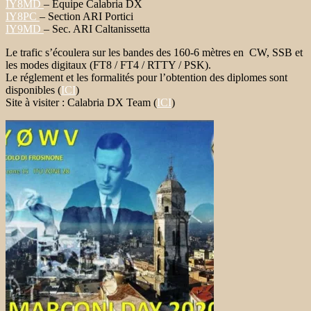
IY8MD
– Équipe Calabria DX
IY8PC
– Section ARI Portici
IY9MD
– Sec. ARI Caltanissetta
Le trafic s’écoulera sur les bandes des 160-6 mètres en CW, SSB et
les modes digitaux (FT8 / FT4 / RTTY / PSK).
Le réglement et les formalités pour l’obtention des diplomes sont
disponibles (
ICI
)
Site à visiter : Calabria DX Team (
ICI
)