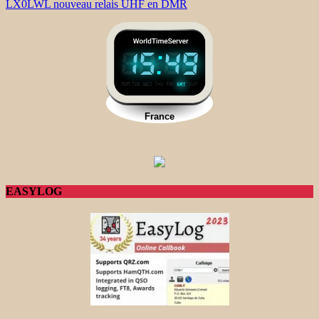
LX0LWL nouveau relais UHF en DMR
EASYLOG