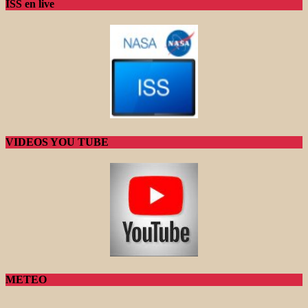
ISS en live
VIDEOS YOU TUBE
METEO