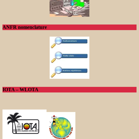
ANFR nomenclature
IOTA – WLOTA