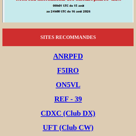
SITES RECOMMANDES
ANRPFD
F5IRO
ON5VL
REF - 39
CDXC (Club DX)
UFT (Club CW)