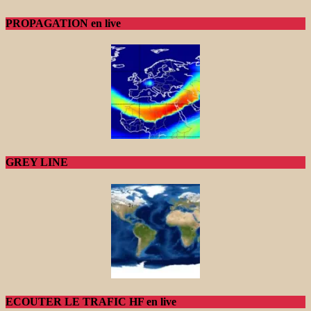
PROPAGATION en live
GREY LINE
ECOUTER LE TRAFIC HF en live