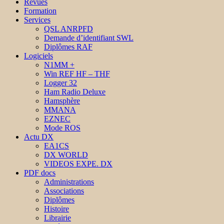
Revues
Formation
Services
QSL ANRPFD
Demande d’identifiant SWL
Diplômes RAF
Logiciels
N1MM +
Win REF HF – THF
Logger 32
Ham Radio Deluxe
Hamsphère
MMANA
EZNEC
Mode ROS
Actu DX
EA1CS
DX WORLD
VIDEOS EXPE. DX
PDF docs
Administrations
Associations
Diplômes
Histoire
Librairie