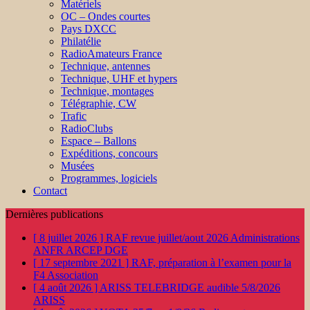
Matériels
OC – Ondes courtes
Pays DXCC
Philatélie
RadioAmateurs France
Technique, antennes
Technique, UHF et hypers
Technique, montages
Télégraphie, CW
Trafic
RadioClubs
Espace – Ballons
Expéditions, concours
Musées
Programmes, logiciels
Contact
Dernières publications
[ 8 juillet 2026 ]
RAF revue juillet/aout 2026
Administrations
ANFR ARCEP DGE
[ 17 septembre 2021 ]
RAF, préparation à l’examen pour la
F4
Association
[ 4 août 2026 ]
ARISS TELEBRIDGE audible 5/8/2026
ARISS