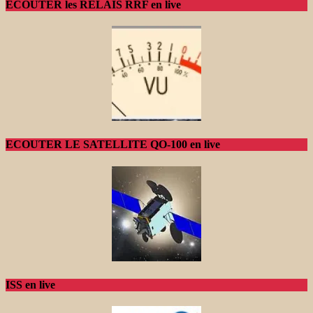
ECOUTER les RELAIS RRF en live
ECOUTER LE SATELLITE QO-100 en live
ISS en live