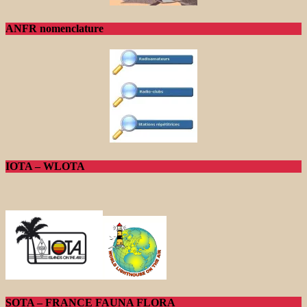
ANFR nomenclature
IOTA – WLOTA
SOTA – FRANCE FAUNA FLORA