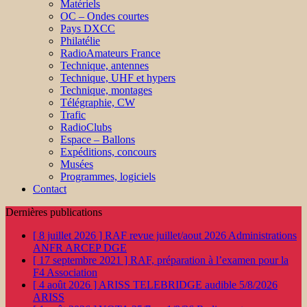
Matériels
OC – Ondes courtes
Pays DXCC
Philatélie
RadioAmateurs France
Technique, antennes
Technique, UHF et hypers
Technique, montages
Télégraphie, CW
Trafic
RadioClubs
Espace – Ballons
Expéditions, concours
Musées
Programmes, logiciels
Contact
Dernières publications
[ 8 juillet 2026 ]
RAF revue juillet/aout 2026
Administrations
ANFR ARCEP DGE
[ 17 septembre 2021 ]
RAF, préparation à l’examen pour la
F4
Association
[ 4 août 2026 ]
ARISS TELEBRIDGE audible 5/8/2026
ARISS