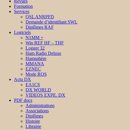
Revues
Formation
Services
QSL ANRPFD
Demande d’identifiant SWL
Diplômes RAF
Logiciels
N1MM +
Win REF HF – THF
Logger 32
Ham Radio Deluxe
Hamsphère
MMANA
EZNEC
Mode ROS
Actu DX
EA1CS
DX WORLD
VIDEOS EXPE. DX
PDF docs
Administrations
Associations
Diplômes
Histoire
Librairie