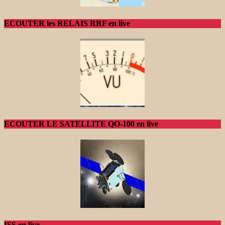
ECOUTER les RELAIS RRF en live
ECOUTER LE SATELLITE QO-100 en live
ISS en live