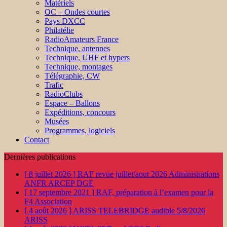
Matériels
OC – Ondes courtes
Pays DXCC
Philatélie
RadioAmateurs France
Technique, antennes
Technique, UHF et hypers
Technique, montages
Télégraphie, CW
Trafic
RadioClubs
Espace – Ballons
Expéditions, concours
Musées
Programmes, logiciels
Contact
Dernières publications
[ 8 juillet 2026 ]
RAF revue juillet/aout 2026
Administrations
ANFR ARCEP DGE
[ 17 septembre 2021 ]
RAF, préparation à l’examen pour la
F4
Association
[ 4 août 2026 ]
ARISS TELEBRIDGE audible 5/8/2026
ARISS