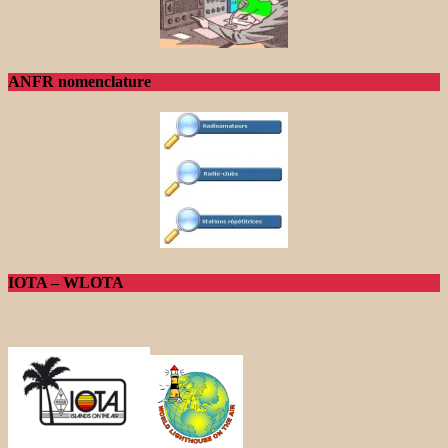
ANFR nomenclature
IOTA – WLOTA