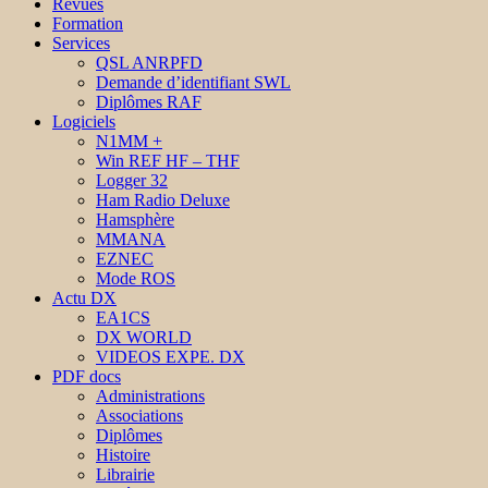
Revues
Formation
Services
QSL ANRPFD
Demande d’identifiant SWL
Diplômes RAF
Logiciels
N1MM +
Win REF HF – THF
Logger 32
Ham Radio Deluxe
Hamsphère
MMANA
EZNEC
Mode ROS
Actu DX
EA1CS
DX WORLD
VIDEOS EXPE. DX
PDF docs
Administrations
Associations
Diplômes
Histoire
Librairie