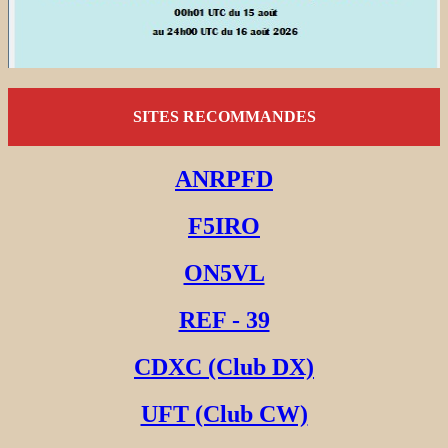
SITES RECOMMANDES
ANRPFD
F5IRO
ON5VL
REF - 39
CDXC (Club DX)
UFT (Club CW)