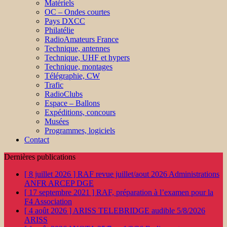
Matériels
OC – Ondes courtes
Pays DXCC
Philatélie
RadioAmateurs France
Technique, antennes
Technique, UHF et hypers
Technique, montages
Télégraphie, CW
Trafic
RadioClubs
Espace – Ballons
Expéditions, concours
Musées
Programmes, logiciels
Contact
Dernières publications
[ 8 juillet 2026 ]
RAF revue juillet/aout 2026
Administrations
ANFR ARCEP DGE
[ 17 septembre 2021 ]
RAF, préparation à l’examen pour la
F4
Association
[ 4 août 2026 ]
ARISS TELEBRIDGE audible 5/8/2026
ARISS