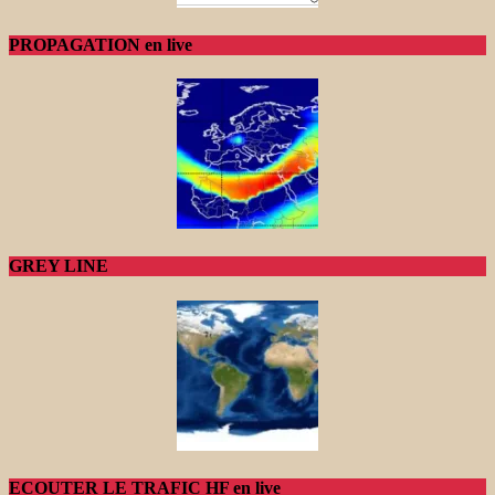
PROPAGATION en live
GREY LINE
ECOUTER LE TRAFIC HF en live