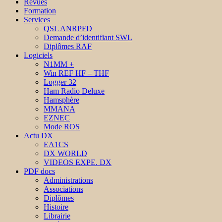
Revues
Formation
Services
QSL ANRPFD
Demande d’identifiant SWL
Diplômes RAF
Logiciels
N1MM +
Win REF HF – THF
Logger 32
Ham Radio Deluxe
Hamsphère
MMANA
EZNEC
Mode ROS
Actu DX
EA1CS
DX WORLD
VIDEOS EXPE. DX
PDF docs
Administrations
Associations
Diplômes
Histoire
Librairie