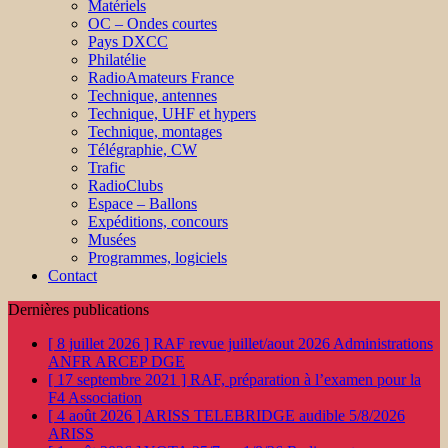
Matériels
OC – Ondes courtes
Pays DXCC
Philatélie
RadioAmateurs France
Technique, antennes
Technique, UHF et hypers
Technique, montages
Télégraphie, CW
Trafic
RadioClubs
Espace – Ballons
Expéditions, concours
Musées
Programmes, logiciels
Contact
Dernières publications
[ 8 juillet 2026 ]
RAF revue juillet/aout 2026
Administrations
ANFR ARCEP DGE
[ 17 septembre 2021 ]
RAF, préparation à l’examen pour la
F4
Association
[ 4 août 2026 ]
ARISS TELEBRIDGE audible 5/8/2026
ARISS