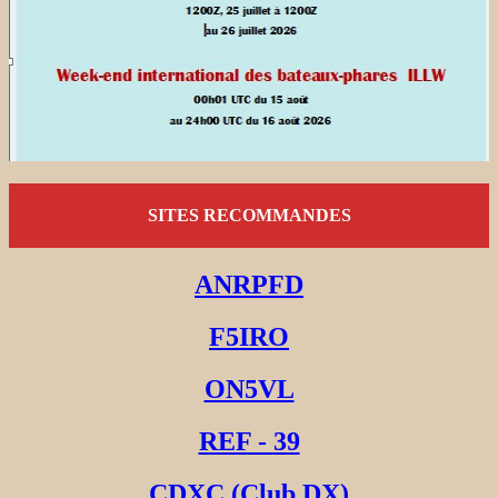
SITES RECOMMANDES
ANRPFD
F5IRO
ON5VL
REF - 39
CDXC (Club DX)