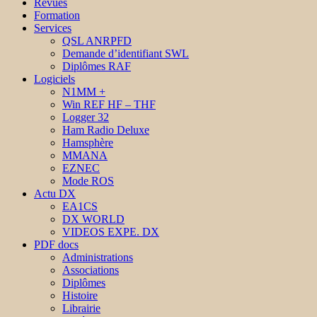
Revues
Formation
Services
QSL ANRPFD
Demande d’identifiant SWL
Diplômes RAF
Logiciels
N1MM +
Win REF HF – THF
Logger 32
Ham Radio Deluxe
Hamsphère
MMANA
EZNEC
Mode ROS
Actu DX
EA1CS
DX WORLD
VIDEOS EXPE. DX
PDF docs
Administrations
Associations
Diplômes
Histoire
Librairie