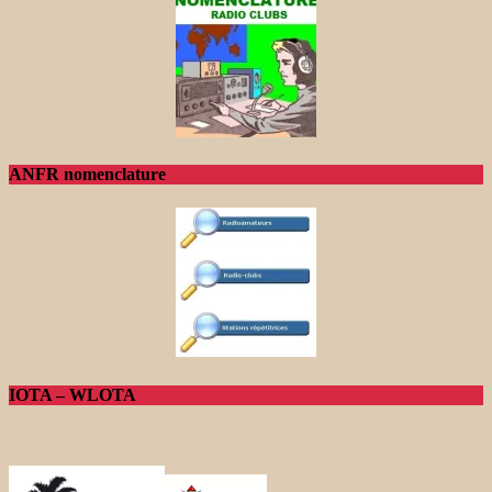
ANFR nomenclature
IOTA – WLOTA