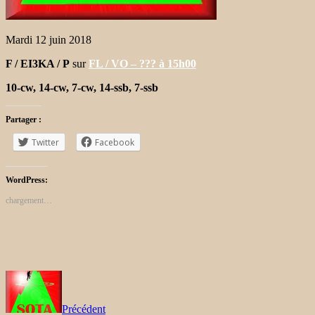
Mardi 12 juin 2018
F / EI3KA / P
sur
FL / VO – ??? à 15h00
10-cw, 14-cw, 7-cw, 14-ssb, 7-ssb
Partager :
Twitter
Facebook
WordPress:
chargement…
Précédent