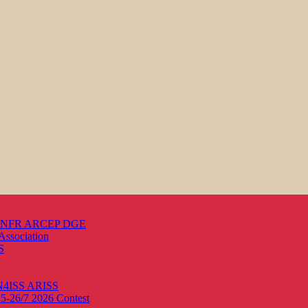
s ANFR ARCEP DGE
Association
S
ON4ISS
ARISS
25-26/7 2026
Contest