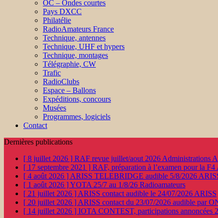
OC – Ondes courtes
Pays DXCC
Philatélie
RadioAmateurs France
Technique, antennes
Technique, UHF et hypers
Technique, montages
Télégraphie, CW
Trafic
RadioClubs
Espace – Ballons
Expéditions, concours
Musées
Programmes, logiciels
Contact
Dernières publications
[ 8 juillet 2026 ]
RAF revue juillet/aout 2026
Administration
[ 17 septembre 2021 ]
RAF, préparation à l’examen pour la F4
[ 4 août 2026 ]
ARISS TELEBRIDGE audible 5/8/2026
ARIS
[ 1 août 2026 ]
YOTA 25/7 au 1/8/26
Radioamateurs
[ 21 juillet 2026 ]
ARISS contact audible le 24/07/2026
ARISS
[ 20 juillet 2026 ]
ARISS contact du 23/07/2026 audible par 
[ 14 juillet 2026 ]
IOTA CONTEST, participations annoncées 