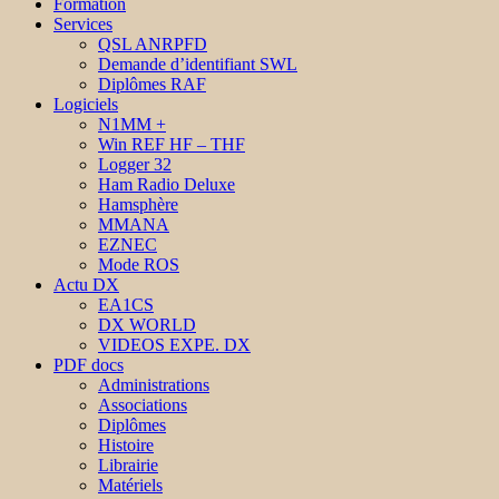
Formation
Services
QSL ANRPFD
Demande d’identifiant SWL
Diplômes RAF
Logiciels
N1MM +
Win REF HF – THF
Logger 32
Ham Radio Deluxe
Hamsphère
MMANA
EZNEC
Mode ROS
Actu DX
EA1CS
DX WORLD
VIDEOS EXPE. DX
PDF docs
Administrations
Associations
Diplômes
Histoire
Librairie
Matériels