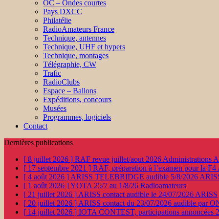
OC – Ondes courtes
Pays DXCC
Philatélie
RadioAmateurs France
Technique, antennes
Technique, UHF et hypers
Technique, montages
Télégraphie, CW
Trafic
RadioClubs
Espace – Ballons
Expéditions, concours
Musées
Programmes, logiciels
Contact
Dernières publications
[ 8 juillet 2026 ]
RAF revue juillet/aout 2026
Administration
[ 17 septembre 2021 ]
RAF, préparation à l’examen pour la F4
[ 4 août 2026 ]
ARISS TELEBRIDGE audible 5/8/2026
ARIS
[ 1 août 2026 ]
YOTA 25/7 au 1/8/26
Radioamateurs
[ 21 juillet 2026 ]
ARISS contact audible le 24/07/2026
ARISS
[ 20 juillet 2026 ]
ARISS contact du 23/07/2026 audible par 
[ 14 juillet 2026 ]
IOTA CONTEST, participations annoncées 