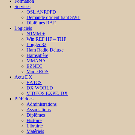
Formation
Services
QSL ANRPFD
Demande d’identifiant SWL
Diplômes RAF
Logiciels
N1MM +
Win REF HF – THF
Logger 32
Ham Radio Deluxe
Hamsphère
MMANA
EZNEC
Mode ROS
Actu DX
EA1CS
DX WORLD
VIDEOS EXPE. DX
PDF docs
Administrations
Associations
Diplômes
Histoire
Librairie
Matériels