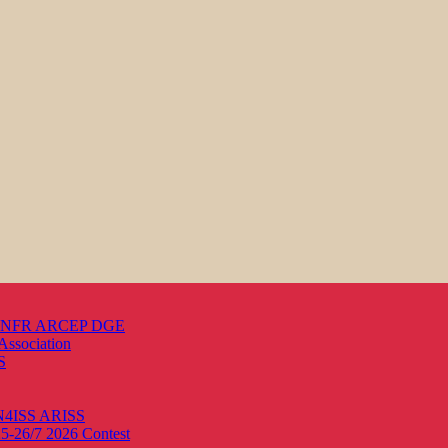
s ANFR ARCEP DGE
Association
S
ON4ISS
ARISS
25-26/7 2026
Contest