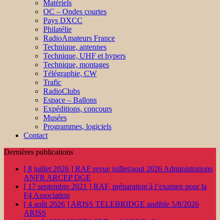
Matériels
OC – Ondes courtes
Pays DXCC
Philatélie
RadioAmateurs France
Technique, antennes
Technique, UHF et hypers
Technique, montages
Télégraphie, CW
Trafic
RadioClubs
Espace – Ballons
Expéditions, concours
Musées
Programmes, logiciels
Contact
Dernières publications
[ 8 juillet 2026 ]
RAF revue juillet/aout 2026
Administrations
ANFR ARCEP DGE
[ 17 septembre 2021 ]
RAF, préparation à l’examen pour la
F4
Association
[ 4 août 2026 ]
ARISS TELEBRIDGE audible 5/8/2026
ARISS