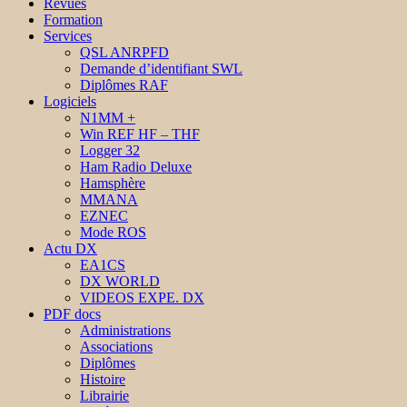
Revues
Formation
Services
QSL ANRPFD
Demande d’identifiant SWL
Diplômes RAF
Logiciels
N1MM +
Win REF HF – THF
Logger 32
Ham Radio Deluxe
Hamsphère
MMANA
EZNEC
Mode ROS
Actu DX
EA1CS
DX WORLD
VIDEOS EXPE. DX
PDF docs
Administrations
Associations
Diplômes
Histoire
Librairie