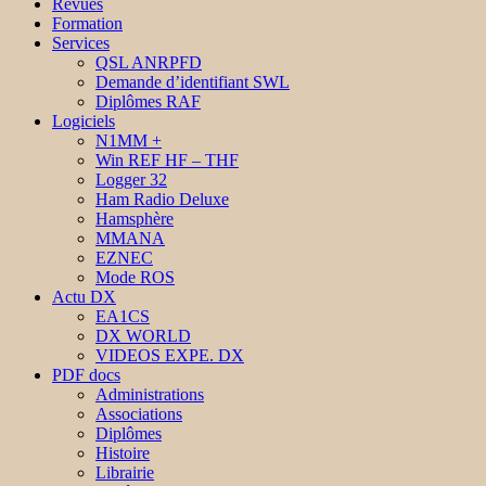
Revues
Formation
Services
QSL ANRPFD
Demande d’identifiant SWL
Diplômes RAF
Logiciels
N1MM +
Win REF HF – THF
Logger 32
Ham Radio Deluxe
Hamsphère
MMANA
EZNEC
Mode ROS
Actu DX
EA1CS
DX WORLD
VIDEOS EXPE. DX
PDF docs
Administrations
Associations
Diplômes
Histoire
Librairie