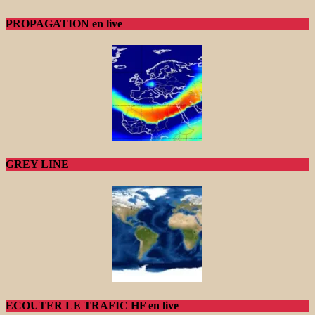
PROPAGATION en live
GREY LINE
ECOUTER LE TRAFIC HF en live