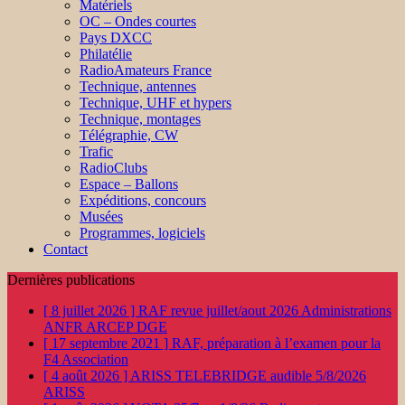
Matériels
OC – Ondes courtes
Pays DXCC
Philatélie
RadioAmateurs France
Technique, antennes
Technique, UHF et hypers
Technique, montages
Télégraphie, CW
Trafic
RadioClubs
Espace – Ballons
Expéditions, concours
Musées
Programmes, logiciels
Contact
Dernières publications
[ 8 juillet 2026 ]
RAF revue juillet/aout 2026
Administrations
ANFR ARCEP DGE
[ 17 septembre 2021 ]
RAF, préparation à l’examen pour la
F4
Association
[ 4 août 2026 ]
ARISS TELEBRIDGE audible 5/8/2026
ARISS