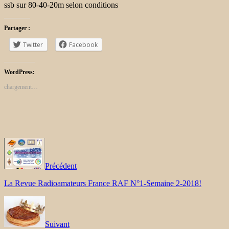
ssb sur 80-40-20m selon conditions
Partager :
Twitter
Facebook
WordPress:
chargement…
Précédent
La Revue Radioamateurs France RAF N°1-Semaine 2-2018!
Suivant