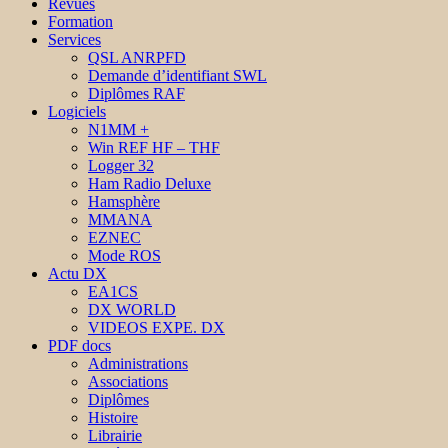
Revues
Formation
Services
QSL ANRPFD
Demande d’identifiant SWL
Diplômes RAF
Logiciels
N1MM +
Win REF HF – THF
Logger 32
Ham Radio Deluxe
Hamsphère
MMANA
EZNEC
Mode ROS
Actu DX
EA1CS
DX WORLD
VIDEOS EXPE. DX
PDF docs
Administrations
Associations
Diplômes
Histoire
Librairie