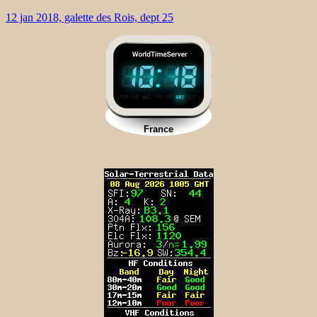
12 jan 2018, galette des Rois, dept 25