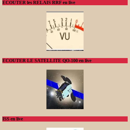
ECOUTER les RELAIS RRF en live
ECOUTER LE SATELLITE QO-100 en live
ISS en live