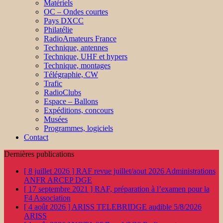
Matériels
OC – Ondes courtes
Pays DXCC
Philatélie
RadioAmateurs France
Technique, antennes
Technique, UHF et hypers
Technique, montages
Télégraphie, CW
Trafic
RadioClubs
Espace – Ballons
Expéditions, concours
Musées
Programmes, logiciels
Contact
Dernières publications
[ 8 juillet 2026 ]
RAF revue juillet/aout 2026
Administrations
ANFR ARCEP DGE
[ 17 septembre 2021 ]
RAF, préparation à l’examen pour la
F4
Association
[ 4 août 2026 ]
ARISS TELEBRIDGE audible 5/8/2026
ARISS