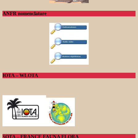
ANFR nomenclature
IOTA – WLOTA
SOTA – FRANCE FAUNA FLORA