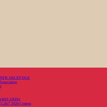
s ANFR ARCEP DGE
Association
S
ON4ISS
ARISS
25-26/7 2026
Contest