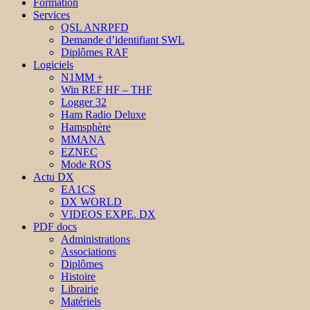
Formation
Services
QSL ANRPFD
Demande d’identifiant SWL
Diplômes RAF
Logiciels
N1MM +
Win REF HF – THF
Logger 32
Ham Radio Deluxe
Hamsphère
MMANA
EZNEC
Mode ROS
Actu DX
EA1CS
DX WORLD
VIDEOS EXPE. DX
PDF docs
Administrations
Associations
Diplômes
Histoire
Librairie
Matériels