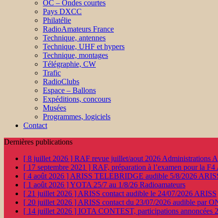
OC – Ondes courtes
Pays DXCC
Philatélie
RadioAmateurs France
Technique, antennes
Technique, UHF et hypers
Technique, montages
Télégraphie, CW
Trafic
RadioClubs
Espace – Ballons
Expéditions, concours
Musées
Programmes, logiciels
Contact
Dernières publications
[ 8 juillet 2026 ]
RAF revue juillet/aout 2026
Administration
[ 17 septembre 2021 ]
RAF, préparation à l’examen pour la F4
[ 4 août 2026 ]
ARISS TELEBRIDGE audible 5/8/2026
ARIS
[ 1 août 2026 ]
YOTA 25/7 au 1/8/26
Radioamateurs
[ 21 juillet 2026 ]
ARISS contact audible le 24/07/2026
ARISS
[ 20 juillet 2026 ]
ARISS contact du 23/07/2026 audible par 
[ 14 juillet 2026 ]
IOTA CONTEST, participations annoncées 