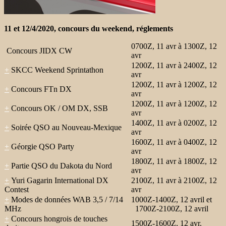
11 et 12/4/2020, concours du weekend, réglements
0700Z, 11 avr à 1300Z, 12
Concours JIDX CW
avr
1200Z, 11 avr à 2400Z, 12
+
SKCC Weekend Sprintathon
avr
1200Z, 11 avr à 1200Z, 12
+
Concours FTn DX
avr
1200Z, 11 avr à 1200Z, 12
+
Concours OK / OM DX, SSB
avr
1400Z, 11 avr à 0200Z, 12
+
Soirée QSO au Nouveau-Mexique
avr
1600Z, 11 avr à 0400Z, 12
+
Géorgie QSO Party
avr
1800Z, 11 avr à 1800Z, 12
+
Partie QSO du Dakota du Nord
avr
+
Yuri Gagarin International DX
2100Z, 11 avr à 2100Z, 12
Contest
avr
+
Modes de données WAB 3,5 / 7/14
1000Z-1400Z, 12 avril et
MHz
1700Z-2100Z, 12 avril
+
Concours hongrois de touches
1500Z-1600Z, 12 avr.