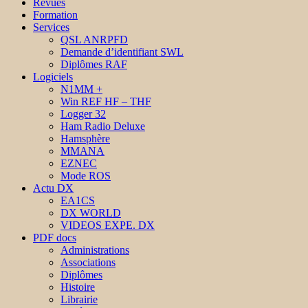
Revues
Formation
Services
QSL ANRPFD
Demande d’identifiant SWL
Diplômes RAF
Logiciels
N1MM +
Win REF HF – THF
Logger 32
Ham Radio Deluxe
Hamsphère
MMANA
EZNEC
Mode ROS
Actu DX
EA1CS
DX WORLD
VIDEOS EXPE. DX
PDF docs
Administrations
Associations
Diplômes
Histoire
Librairie