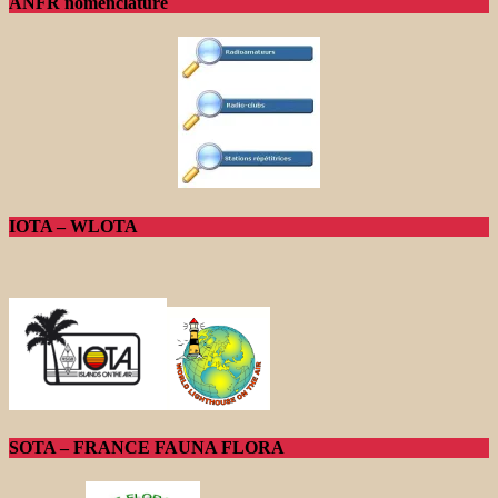
ANFR nomenclature
IOTA – WLOTA
SOTA – FRANCE FAUNA FLORA