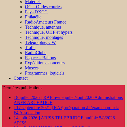
Matériels
OC – Ondes courtes
Pays DXCC
Philatélie
RadioAmateurs France
Technique, antennes
Technique, UHF et hypers
Technique, montages
Télégraphie, CW
Trafic
RadioClubs
Espace – Ballons
Expéditions, concours
Musées
Programmes, logiciels
Contact
Dernières publications
[ 8 juillet 2026 ]
RAF revue juillet/aout 2026
Administrations
ANFR ARCEP DGE
[ 17 septembre 2021 ]
RAF, préparation à l’examen pour la
F4
Association
[ 4 août 2026 ]
ARISS TELEBRIDGE audible 5/8/2026
ARISS