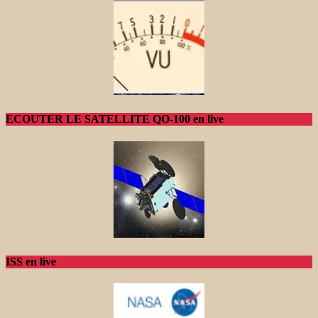
ECOUTER LE SATELLITE QO-100 en live
ISS en live