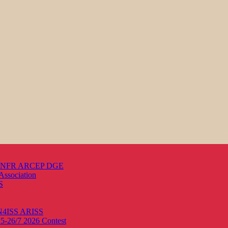
s ANFR ARCEP DGE
Association
S
ON4ISS
ARISS
25-26/7 2026
Contest