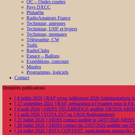
OC – Ondes courtes
Pays DXCC
Philatélie
RadioAmateurs France
Technique, antennes
Technique, UHF et hypers
Technique, montages
Télégraphie, CW
Trafic
RadioClubs
Espace – Ballons
Expéditions, concours
Musées
Programmes, logiciels
Contact
Dernières publications
[ 8 juillet 2026 ]
RAF revue juillet/aout 2026
Administration
[ 17 septembre 2021 ]
RAF, préparation à l’examen pour la F4
[ 4 août 2026 ]
ARISS TELEBRIDGE audible 5/8/2026
ARIS
[ 1 août 2026 ]
YOTA 25/7 au 1/8/26
Radioamateurs
[ 21 juillet 2026 ]
ARISS contact audible le 24/07/2026
ARISS
[ 20 juillet 2026 ]
ARISS contact du 23/07/2026 audible par 
[ 14 juillet 2026 ]
IOTA CONTEST, participations annoncées 