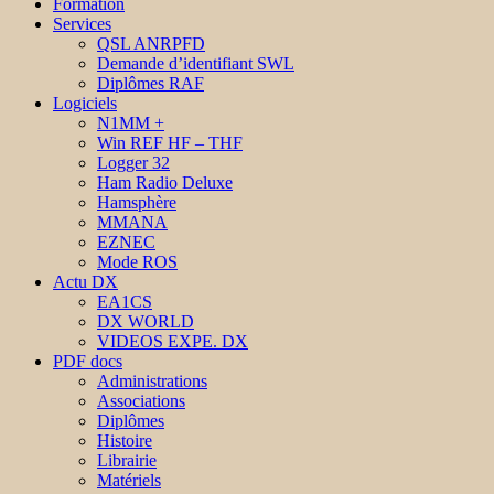
Formation
Services
QSL ANRPFD
Demande d’identifiant SWL
Diplômes RAF
Logiciels
N1MM +
Win REF HF – THF
Logger 32
Ham Radio Deluxe
Hamsphère
MMANA
EZNEC
Mode ROS
Actu DX
EA1CS
DX WORLD
VIDEOS EXPE. DX
PDF docs
Administrations
Associations
Diplômes
Histoire
Librairie
Matériels