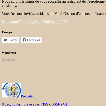
Nous aurons le plaisir de vous accueillir au restaurant de l’aérodrom
cuisine….
Vous étés tous invités, résidents du Val d’Oise ou d’ailleurs, radioa
http://aram95.r-e-f.org/?p=2996#more-2996
Partager :
Twitter
Facebook
WordPress:
chargement…
Précédent
8 déc, contact prévu avec l’ISS (KG5FYG)