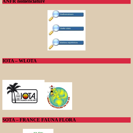
ANFR nomenclature
IOTA – WLOTA
SOTA – FRANCE FAUNA FLORA