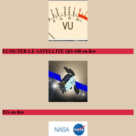
ECOUTER LE SATELLITE QO-100 en live
ISS en live