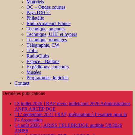
Matériels
OC – Ondes courtes
Pays DXCC
Philatélie
RadioAmateurs France
Technique, antennes
Technique, UHF et hypers
Technique, montages
Télégraphie, CW
Trafic
RadioClubs
Espace – Ballons
Expéditions, concours
Musées
Programmes, logiciels
Contact
Dernières publications
[ 8 juillet 2026 ]
RAF revue juillet/aout 2026
Administrations
ANFR ARCEP DGE
[ 17 septembre 2021 ]
RAF, préparation à l’examen pour la
F4
Association
[ 4 août 2026 ]
ARISS TELEBRIDGE audible 5/8/2026
ARISS