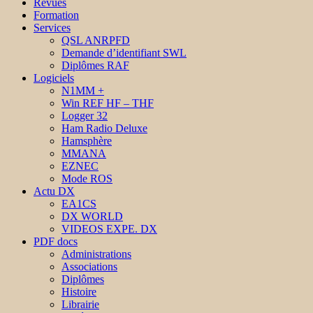
Revues
Formation
Services
QSL ANRPFD
Demande d’identifiant SWL
Diplômes RAF
Logiciels
N1MM +
Win REF HF – THF
Logger 32
Ham Radio Deluxe
Hamsphère
MMANA
EZNEC
Mode ROS
Actu DX
EA1CS
DX WORLD
VIDEOS EXPE. DX
PDF docs
Administrations
Associations
Diplômes
Histoire
Librairie