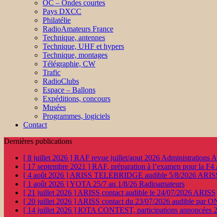
OC – Ondes courtes
Pays DXCC
Philatélie
RadioAmateurs France
Technique, antennes
Technique, UHF et hypers
Technique, montages
Télégraphie, CW
Trafic
RadioClubs
Espace – Ballons
Expéditions, concours
Musées
Programmes, logiciels
Contact
Dernières publications
[ 8 juillet 2026 ]
RAF revue juillet/aout 2026
Administration
[ 17 septembre 2021 ]
RAF, préparation à l’examen pour la F4
[ 4 août 2026 ]
ARISS TELEBRIDGE audible 5/8/2026
ARIS
[ 1 août 2026 ]
YOTA 25/7 au 1/8/26
Radioamateurs
[ 21 juillet 2026 ]
ARISS contact audible le 24/07/2026
ARISS
[ 20 juillet 2026 ]
ARISS contact du 23/07/2026 audible par 
[ 14 juillet 2026 ]
IOTA CONTEST, participations annoncées 