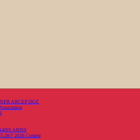
s ANFR ARCEP DGE
Association
S
ON4ISS
ARISS
25-26/7 2026
Contest