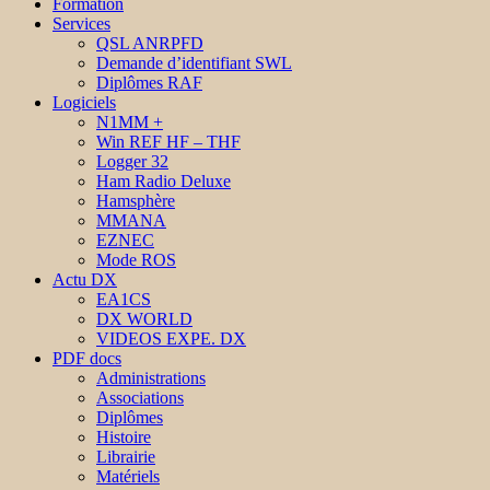
Formation
Services
QSL ANRPFD
Demande d’identifiant SWL
Diplômes RAF
Logiciels
N1MM +
Win REF HF – THF
Logger 32
Ham Radio Deluxe
Hamsphère
MMANA
EZNEC
Mode ROS
Actu DX
EA1CS
DX WORLD
VIDEOS EXPE. DX
PDF docs
Administrations
Associations
Diplômes
Histoire
Librairie
Matériels