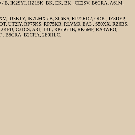
 B, IK2SYI, HZ1SK, BK, EK, BK , CE2SV, B6CRA, A61M,
 IU3BTY, IK7LMX / B, SP6KS, RP75RD2, ODK , IZ8DEP,
T, UT2IY, RP75KS, RP75KR, RLVM9, EA3 , S50XX, RZ6BS,
2KFU, C31CS, A31, T31 , RP75GTB, RK6MF, RA3WEO,
F , B5CRA, B2CRA, 2E0HLC.