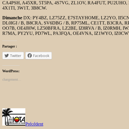
CA4PSH, A45XR, 5T5PA, 4S7VG, ZL1OV, RA4FUT, PU2UHO, PT
4X1TI, 3W1T, 3B8CW.
Dimanche
DX: PY4BZ, LZ75ZZ, E7STAYHOME, LZ2YO, II5CNP
DL0IGI / B, B8CRA, SV6DBG / B, RP75ML, CE1TT, B3CRA, 
OO7B, OE4JHW, LZ50BFRA, LZ2BE, IZ8RVA / B, IZ0RMH, 
R7MA, PY2YU, PD7WL, PA3FQA, OE4VNA, IZ1WYO, IZ0CWW / 
Partager :
Twitter
Facebook
WordPress:
chargement…
Précédent