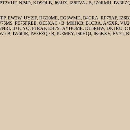
2VHF, NP4D, KD9OLB, J68HZ, IZ8RVA / B, IZ0RMH, IW3FZQ /
P, EW2W, UY2IF, HG20ME, EG3WMD, B4CRA, RP75AF, IZ6BXV,
RP75MS, PE75FREE, OE3XAC / B, M0HKB, B1CRA, A45XR, VU2O
IW2NRI, IU1CYQ, F1RAF, EH7STAYHOME, DL5RBW, DK1RU, CT
B, IW6PIR, IW3FZQ / B, IU3MEY, IS0HQJ, IK6BXV, EV75, B