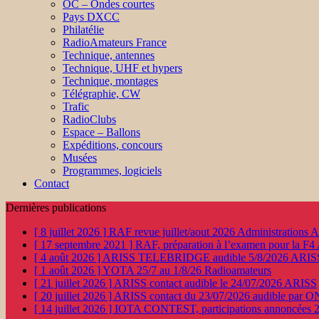
OC – Ondes courtes
Pays DXCC
Philatélie
RadioAmateurs France
Technique, antennes
Technique, UHF et hypers
Technique, montages
Télégraphie, CW
Trafic
RadioClubs
Espace – Ballons
Expéditions, concours
Musées
Programmes, logiciels
Contact
Dernières publications
[ 8 juillet 2026 ]
RAF revue juillet/aout 2026
Administration
[ 17 septembre 2021 ]
RAF, préparation à l’examen pour la F4
[ 4 août 2026 ]
ARISS TELEBRIDGE audible 5/8/2026
ARIS
[ 1 août 2026 ]
YOTA 25/7 au 1/8/26
Radioamateurs
[ 21 juillet 2026 ]
ARISS contact audible le 24/07/2026
ARISS
[ 20 juillet 2026 ]
ARISS contact du 23/07/2026 audible par 
[ 14 juillet 2026 ]
IOTA CONTEST, participations annoncées 