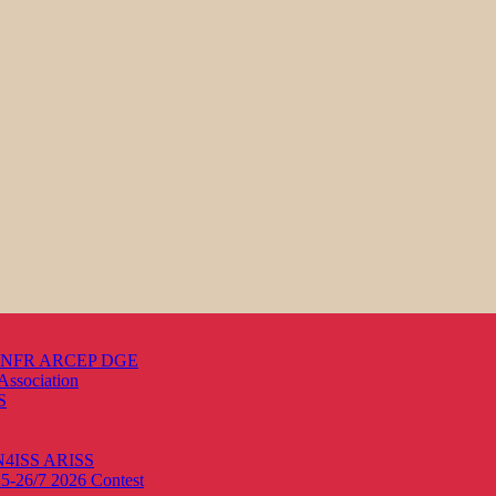
s ANFR ARCEP DGE
Association
S
ON4ISS
ARISS
25-26/7 2026
Contest