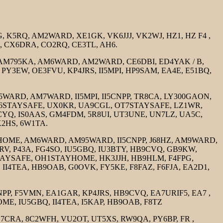
K5RQ, AM2WARD, XE1GK, VK6JJJ, VK2WJ, HZ1, HZ F4 ,
, CX6DRA, CO2RQ, CE3TL, AH6.
M795KA, AM6WARD, AM2WARD, CE6DBI, ED4YAK / B,
 PY3EW, OE3FVU, KP4JRS, II5MPI, HP9SAM, EA4E, E51BQ,
RD, AM7WARD, II5MPI, II5CNPP, TR8CA, LY300GAON,
OT6STAYSAFE, UX0KR, UA9CGL, OT7STAYSAFE, LZ1WR,
YQ, IS0AAS, GM4FDM, 5R8UI, UT3UNE, UN7LZ, UA5C,
K2HS, 6W1TA.
ME, AM6WARD, AM95WARD, II5CNPP, J68HZ, AM9WARD,
IRV, P43A, FG4SO, IU5GBQ, IU3BTY, HB9CVQ, GB9KW,
6STAYSAFE, OH1STAYHOME, HK3JJH, HB9HLM, F4FPG,
, II4TEA, HB9OAB, G0OVK, FY5KE, F8FAZ, F6FJA, EA2D1,
PP, F5VMN, EA1GAR, KP4JRS, HB9CVQ, EA7URIF5, EA7 ,
ME, IU5GBQ, II4TEA, I5KAP, HB9OAB, F8TZ
7CRA, 8C2WFH, VU2OT, UT5XS, RW9QA, PY6BP, FR ,