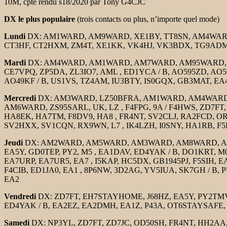
10M, cpte rendu s18/2020 par Tony G4CJC
DX le plus populaire
(trois contacts ou plus, n’importe quel mode)
Lundi
DX: AM1WARD, AM9WARD, XE1BY, TT8SN, AM4WARD, 
CT3HF, CT2HXM, ZM4T, XE1KK, VK4HJ, VK3BDX, TG9ADM, 
Mardi
DX: AM4WARD, AM1WARD, AM7WARD, AM95WARD, A
CE7VPQ, ZP5DA, ZL3IO7, AML , ED1YCA / B, AO595ZD, AO5
AO49KF / B, US1VS, TZ4AM, IU3BTY, IS0GQX, GB3MAT, EA
Mercredi
DX: AM3WARD, LZ50BFRA, AM1WARD, AM4WARD, 
AM6WARD, ZS95SARL, UK, LZ , F4FPG, 9A / F4HWS, ZD
HA8EK, HA7TM, F8DV9, HA8 , FR4NT, SV2CLJ, RA2FCD,
SV2HXX, SV1CQN, RX9WN, L7 , IK4LZH, I0SNY, HA1RB, 
Jeudi
DX: AM2WARD, AM5WARD, AM3WARD, AM8WARD, AM
EA5Y, GD0TEP, PY2, M5 , EA1DAV, ED4YAK / B, DO1KRT, 
EA7URP, EA7UR5, EA7 , I5KAP, HC5DX, GB1945PJ, F5SIH
F4CIB, ED1JA0, EA1 , 8P6NW, 3D2AG, YV5IUA, SK7GH / B, 
EA2
Vendredi
DX: ZD7FT, EH7STAYHOME, J68HZ, EA5Y, PY2TMV,
ED4YAK / B, EA2EZ, EA2DMH, EA1Z, P43A, OT6STAYSAFE, 
Samedi
DX: NP3YL, ZD7FT, ZD7JC, OD50SH, FR4NT, HH2AA