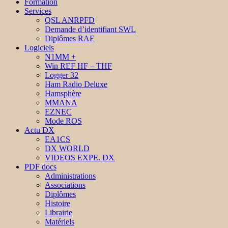
Formation
Services
QSL ANRPFD
Demande d’identifiant SWL
Diplômes RAF
Logiciels
N1MM +
Win REF HF – THF
Logger 32
Ham Radio Deluxe
Hamsphère
MMANA
EZNEC
Mode ROS
Actu DX
EA1CS
DX WORLD
VIDEOS EXPE. DX
PDF docs
Administrations
Associations
Diplômes
Histoire
Librairie
Matériels