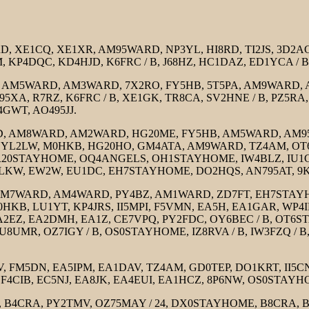
XE1CQ, XE1XR, AM95WARD, NP3YL, HI8RD, TI2JS, 3D2AG, 
KP4DQC, KD4HJD, K6FRC / B, J68HZ, HC1DAZ, ED1YCA / B
M5WARD, AM3WARD, 7X2RO, FY5HB, 5T5PA, AM9WARD, A
95XA, R7RZ, K6FRC / B, XE1GK, TR8CA, SV2HNE / B, PZ5RA,
4GWT, AO495JJ.
AM8WARD, AM2WARD, HG20ME, FY5HB, AM5WARD, AM95WA
7FT, YL2LW, M0HKB, HG20HO, GM4ATA, AM9WARD, TZ4AM, 
 OR20STAYHOME, OQ4ANGELS, OH1STAYHOME, IW4BLZ, IU1C
F5LKW, EW2W, EU1DC, EH7STAYHOME, DO2HQS, AN795AT, 9
7WARD, AM4WARD, PY4BZ, AM1WARD, ZD7FT, EH7STAYHO
M0HKB, LU1YT, KP4JRS, II5MPI, F5VMN, EA5H, EA1GAR, WP4
, EA2EZ, EA2DMH, EA1Z, CE7VPQ, PY2FDC, OY6BEC / B, OT
PU8UMR, OZ7IGY / B, OS0STAYHOME, IZ8RVA / B, IW3FZQ / B
 FM5DN, EA5IPM, EA1DAV, TZ4AM, GD0TEP, DO1KRT, II5CN
F4CIB, EC5NJ, EA8JK, EA4EUI, EA1HCZ, 8P6NW, OS0STAYHO
, B4CRA, PY2TMV, OZ75MAY / 24, DX0STAYHOME, B8CRA, B