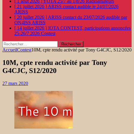
[ 1 août 2026 ]
YOTA 25/7 au 1/8/26
Radioamateurs
[ 21 juillet 2026 ]
ARISS contact audible le 24/07/2026
ARISS
[ 20 juillet 2026 ]
ARISS contact du 23/07/2026 audible par
ON4ISS
ARISS
[ 14 juillet 2026 ]
IOTA CONTEST, participations annoncées
25-26/7 2026
Contest
Rechercher :
Accueil
Contest
10M, cpte rendu activité par Tony G4CJC, S12/2020
10M, cpte rendu activité par Tony
G4CJC, S12/2020
27 mars 2020