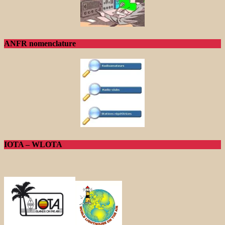
ANFR nomenclature
IOTA – WLOTA