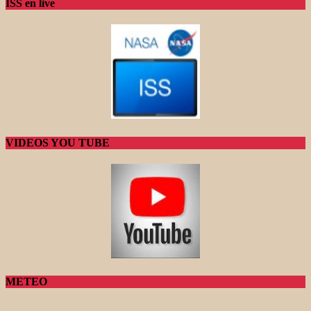
ISS en live
VIDEOS YOU TUBE
METEO