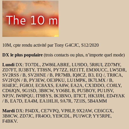
10M, cpte rendu activité par Tony G4CJC, S12/2020
DX le plus populaire
(trois contacts ou plus, n’importe quel mode)
Lundi
DX: TO7DL, ZW86LABRE, LU9DO, 5R8UI, ZD7MY,
ZD7FT, IU3BTY, TT8SN, PY7ZZ, HZ1TT, EM30UCC, LW5DR,
SV2RSS / B, SV2HNE / B, PR7MB, IQ8CZ, B3, EQ /, TR8CA,
SV2FQN / B, PY3EW, OE3PKU, LU1MPK, IK7LMX / B,
HJ4EIC, FG8OJ, EC8AXS, EA8W, EA2A, CX3DDO, CO8LY,
CD6JQN, 9G1SD, 3B8CW, YO6BL B, PU5BOY, PU1JSV,
NP3V, IW8PQU, IT9BYS, IK3BNO, II7ICT, HK3JJH, ED4YAK
/ B, EA7D, EA4M, EA1HLH, 9A7R, 7Z1IS, 5B4AMM
Mardi
DX: PJ4DX, CE7VPQ, VP8LP, 9X2AW, CE6CGX,
3B8CW, ZD7JC, FR4OO, YE9CDL, PU1WCP, YY5RPE,
F4BKV.