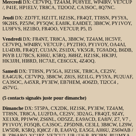
Mercredi
DX: CE7VPQ, TZ4AM, PU8YEE, WP4IRV, VE7CUP
/, P41E, HP1ELV, TR8CA, TI2OOZ, CA3SOC, 8Q7NC.
Jeudi
DX: ZD7FT, HZ1TT, HZ1SK, FR4QT, TT8SN, PY5YA,
9K2HS, PZ5JW, PY5QW, EA8JK, EA8DET, 3B8CW, PY1VOY,
LU9FVS, HZ1BO, FR4OO, VE7CUP, P5, I5
Vendredi
DX: FR4NT, TR8CA, 3B8CW, TZ4AM, HC5VF,
CE7VPQ, WP4IRV, VE7CUP /, PY2THO, PY1VOY, OA4AI,
LU4DJB, FR4QT, CU3AN, ZS1DX, VK5GR, TG9ADQ, B6DB,
P6YB LU7BCS, KH6U, K5RQ, J68HZ, HZ1SK, HK3PJ,
HK3JJH, HI8RD, HC7AE, CE6CGX, 4Z4OQ.
Samedi
DX: TT8SN, PY5GA, HZ1SK, TR8CA, CE2SV,
EA4GUK, CE7VPQ, 3B8CW, Z81S, HZ1LG, PY5YA, PU2UAF,
CA3SOC, A45XR, PY3EW, EB7HEM, 4O6ZD, TI2CC4 ,
4S7VG.
(5 contacts signalés juste pour dimanche)
Dimanche
DX: 5T5PA, CX2DK, HZ1SK, PY3EW, TZ4AM,
TT8SN, TR8CA, LU2FDA, CE2SV, 3D2AG, FR4QT, 9Z4Y,
XE1XR, PP1WW, ZS6NL, OD5ZZ, EA9ACD, EA8JV, Z7, V7 ,
PY1VOY, FO5QB, CA3SOC, ZP5DNB, CE3LI, 3B8CW, LZ9W,
LW5DR, K5RQ, IQ8CZ / B, EA6VQ, EA5GI, AH6U, ZS6WAB /
B, ZP6ARO, YC1PZ, VE7CU2, UB / U6 B, PY2BN, PU1MXA,