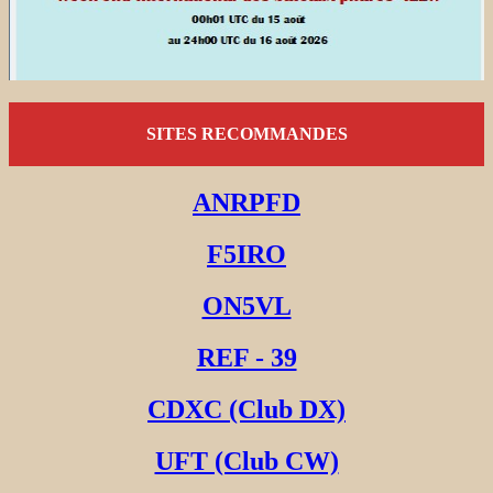
SITES RECOMMANDES
ANRPFD
F5IRO
ON5VL
REF - 39
CDXC (Club DX)
UFT (Club CW)