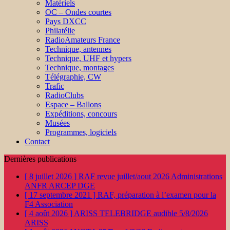
Matériels
OC – Ondes courtes
Pays DXCC
Philatélie
RadioAmateurs France
Technique, antennes
Technique, UHF et hypers
Technique, montages
Télégraphie, CW
Trafic
RadioClubs
Espace – Ballons
Expéditions, concours
Musées
Programmes, logiciels
Contact
Dernières publications
[ 8 juillet 2026 ]
RAF revue juillet/aout 2026
Administrations
ANFR ARCEP DGE
[ 17 septembre 2021 ]
RAF, préparation à l’examen pour la
F4
Association
[ 4 août 2026 ]
ARISS TELEBRIDGE audible 5/8/2026
ARISS