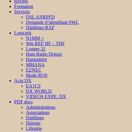
Revues
Formation
Services
QSL ANRPFD
Demande d’identifiant SWL
Diplômes RAF
Logiciels
N1MM +
Win REF HF – THF
Logger 32
Ham Radio Deluxe
Hamsphère
MMANA
EZNEC
Mode ROS
Actu DX
EA1CS
DX WORLD
VIDEOS EXPE. DX
PDF docs
Administrations
Associations
Diplômes
Histoire
Librairie