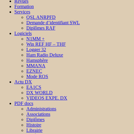
Revues
Formation
Services
QSL ANRPFD
Demande d’identifiant SWL
Diplômes RAF
Logiciels
N1MM +
Win REF HF – THF
Logger 32
Ham Radio Deluxe
Hamsphère
MMANA
EZNEC
Mode ROS
Actu DX
EA1CS
DX WORLD
VIDEOS EXPE. DX
PDF docs
Administrations
Associations
Diplômes
Histoire
Librairie