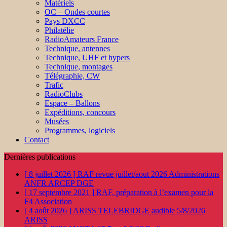
Matériels
OC – Ondes courtes
Pays DXCC
Philatélie
RadioAmateurs France
Technique, antennes
Technique, UHF et hypers
Technique, montages
Télégraphie, CW
Trafic
RadioClubs
Espace – Ballons
Expéditions, concours
Musées
Programmes, logiciels
Contact
Dernières publications
[ 8 juillet 2026 ]
RAF revue juillet/aout 2026
Administrations
ANFR ARCEP DGE
[ 17 septembre 2021 ]
RAF, préparation à l’examen pour la
F4
Association
[ 4 août 2026 ]
ARISS TELEBRIDGE audible 5/8/2026
ARISS