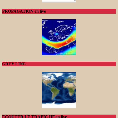
PROPAGATION en live
GREY LINE
ECOUTER LE TRAFIC HF en live