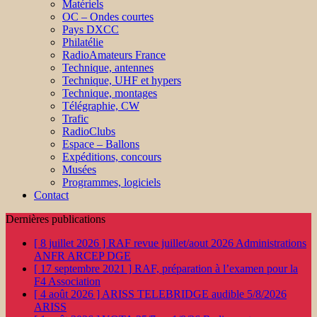
Matériels
OC – Ondes courtes
Pays DXCC
Philatélie
RadioAmateurs France
Technique, antennes
Technique, UHF et hypers
Technique, montages
Télégraphie, CW
Trafic
RadioClubs
Espace – Ballons
Expéditions, concours
Musées
Programmes, logiciels
Contact
Dernières publications
[ 8 juillet 2026 ]
RAF revue juillet/aout 2026
Administrations
ANFR ARCEP DGE
[ 17 septembre 2021 ]
RAF, préparation à l’examen pour la
F4
Association
[ 4 août 2026 ]
ARISS TELEBRIDGE audible 5/8/2026
ARISS