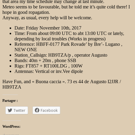
that area my time schedule may change at last minute.
Meteo seems to be favourable, but he told me it’s quite cold there! I
hope in good ropagation.
Anyway, as usual, every help will be welcome.
Date: Friday November 10th, 2017
Time: From about 09:00 UTC to abt 13:00 UTC or lately,
depending by local troubles (Works in progress)
Reference: HBFF-0177 Park Rovade’ by Bre’- Lugano ,
NEW ONE
Station_Callsign: HB9TZA/p , operator Augusto
Bands: 40m + 20m , phone SSB
Rigs: FT857 + RT100LDG , 100W
Antennas: Vertical or inv.Vee dipole
Have Fun, and « Buona caccia ». 73 es 44 de Augusto I2JJR /
HB9TZA
Partager :
Twitter
Facebook
WordPress: