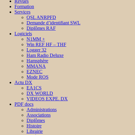
Revues
Formation
Services
QSL ANRPFD
Demande d’identifiant SWL
Diplômes RAF
Logiciels
N1MM +
Win REF HF – THF
Logger 32
Ham Radio Deluxe
Hamsphère
MMANA
EZNEC
Mode ROS
Actu DX
EA1CS
DX WORLD
VIDEOS EXPE. DX
PDF docs
Administrations
Associations
Diplômes
Histoire
Librairie