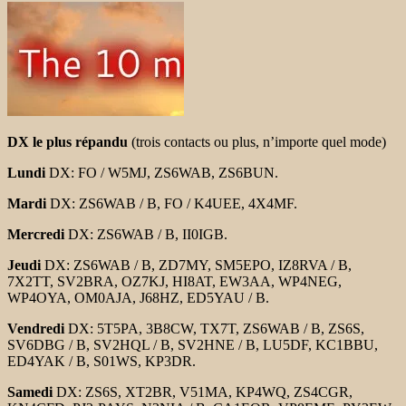
DX le plus répandu
(trois contacts ou plus, n’importe quel mode)
Lundi
DX: FO / W5MJ, ZS6WAB, ZS6BUN.
Mardi
DX: ZS6WAB / B, FO / K4UEE, 4X4MF.
Mercredi
DX: ZS6WAB / B, II0IGB.
Jeudi
DX: ZS6WAB / B, ZD7MY, SM5EPO, IZ8RVA / B,
7X2TT, SV2BRA, OZ7KJ, HI8AT, EW3AA, WP4NEG,
WP4OYA, OM0AJA, J68HZ, ED5YAU / B.
Vendredi
DX: 5T5PA, 3B8CW, TX7T, ZS6WAB / B, ZS6S,
SV6DBG / B, SV2HQL / B, SV2HNE / B, LU5DF, KC1BBU,
ED4YAK / B, S01WS, KP3DR.
Samedi
DX: ZS6S, XT2BR, V51MA, KP4WQ, ZS4CGR,