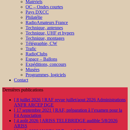
Matériels
OC – Ondes courtes
Pays DXCC
Philatélie
RadioAmateurs France
Technique, antennes
Technique, UHF et hypers
Technique, montages
Télégraphie, CW
Trafic
RadioClubs
Espace – Ballons
Expéditions, concours
Musées
Programmes, logiciels
Contact
Dernières publications
[ 8 juillet 2026 ]
RAF revue juillet/aout 2026
Administrations
ANFR ARCEP DGE
[ 17 septembre 2021 ]
RAF, préparation à l’examen pour la
F4
Association
[ 4 août 2026 ]
ARISS TELEBRIDGE audible 5/8/2026
ARISS