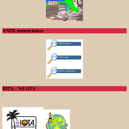
ANFR nomenclature
IOTA – WLOTA