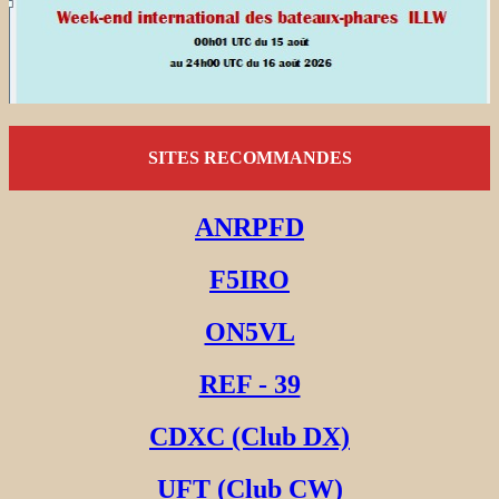
SITES RECOMMANDES
ANRPFD
F5IRO
ON5VL
REF - 39
CDXC (Club DX)
UFT (Club CW)