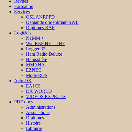
Revues
Formation
Services
QSL ANRPFD
Demande d’identifiant SWL
Diplômes RAF
Logiciels
N1MM +
Win REF HF – THF
Logger 32
Ham Radio Deluxe
Hamsphère
MMANA
EZNEC
Mode ROS
Actu DX
EA1CS
DX WORLD
VIDEOS EXPE. DX
PDF docs
Administrations
Associations
Diplômes
Histoire
Librairie