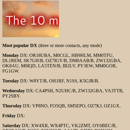
Most popular DX
(three or more contacts, any mode)
Monday
DX: OR18UBA, M0CGL, HB9HLM, MM0TFU,
DL1REM, SK7GH/B, OZ7IGY/B, DM0AAB/B, ZW132GBA,
OK8AU, M0IQD, LA5TEN/B, IB2LV, PY3EW, MM0GOR,
FG1GW.
Tuesday
DX: W8YT/B, OH1RF, N1SS, K5GJR/B.
Wednesday
DX: CA4PSH, N2UHC/B, ZW132GBA, VA3TTB,
PY2SBY.
Thursday
DX: VP8NO, FO5QB, SM5EPO, OZ7KJ, OZ1GX.
Friday
DX:
Saturday
DX: XW4XR, WX4PTC, VK2ZMT, OY6BEC/B,