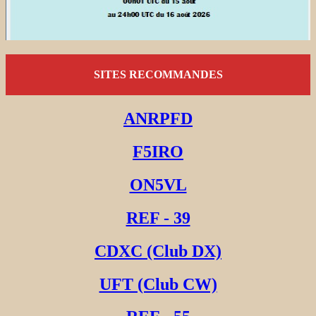
SITES RECOMMANDES
ANRPFD
F5IRO
ON5VL
REF - 39
CDXC (Club DX)
UFT (Club CW)