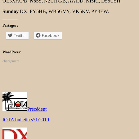
OE3XAC/B, N6SS, N2UHC/B, AA1JD, KI5RI, DS5USH.
Sunday
DX: FY5HB, WB5GVY, VK5KV, PY3EW.
Partager :
Twitter
Facebook
WordPress:
chargement…
Précédent
IOTA bulletin s51/2019