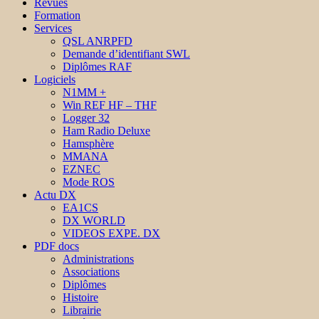
Revues
Formation
Services
QSL ANRPFD
Demande d’identifiant SWL
Diplômes RAF
Logiciels
N1MM +
Win REF HF – THF
Logger 32
Ham Radio Deluxe
Hamsphère
MMANA
EZNEC
Mode ROS
Actu DX
EA1CS
DX WORLD
VIDEOS EXPE. DX
PDF docs
Administrations
Associations
Diplômes
Histoire
Librairie