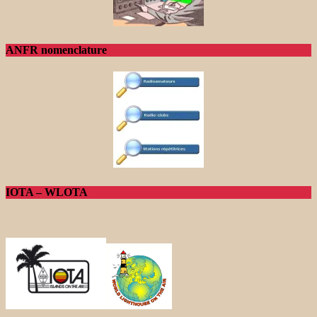
ANFR nomenclature
IOTA – WLOTA