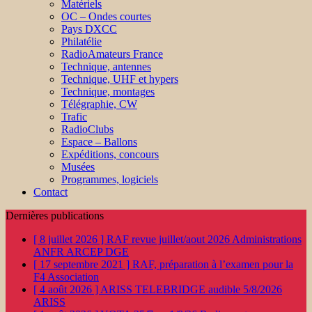
Matériels
OC – Ondes courtes
Pays DXCC
Philatélie
RadioAmateurs France
Technique, antennes
Technique, UHF et hypers
Technique, montages
Télégraphie, CW
Trafic
RadioClubs
Espace – Ballons
Expéditions, concours
Musées
Programmes, logiciels
Contact
Dernières publications
[ 8 juillet 2026 ]
RAF revue juillet/aout 2026
Administrations
ANFR ARCEP DGE
[ 17 septembre 2021 ]
RAF, préparation à l’examen pour la
F4
Association
[ 4 août 2026 ]
ARISS TELEBRIDGE audible 5/8/2026
ARISS