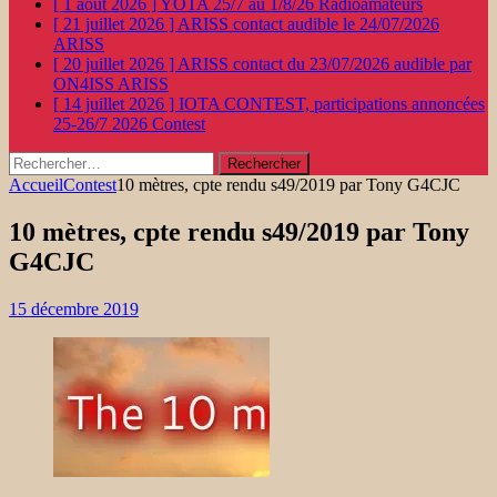
[ 1 août 2026 ]
YOTA 25/7 au 1/8/26
Radioamateurs
[ 21 juillet 2026 ]
ARISS contact audible le 24/07/2026
ARISS
[ 20 juillet 2026 ]
ARISS contact du 23/07/2026 audible par
ON4ISS
ARISS
[ 14 juillet 2026 ]
IOTA CONTEST, participations annoncées
25-26/7 2026
Contest
Rechercher :
Accueil
Contest
10 mètres, cpte rendu s49/2019 par Tony G4CJC
10 mètres, cpte rendu s49/2019 par Tony
G4CJC
15 décembre 2019