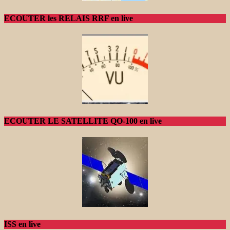
ECOUTER les RELAIS RRF en live
ECOUTER LE SATELLITE QO-100 en live
ISS en live