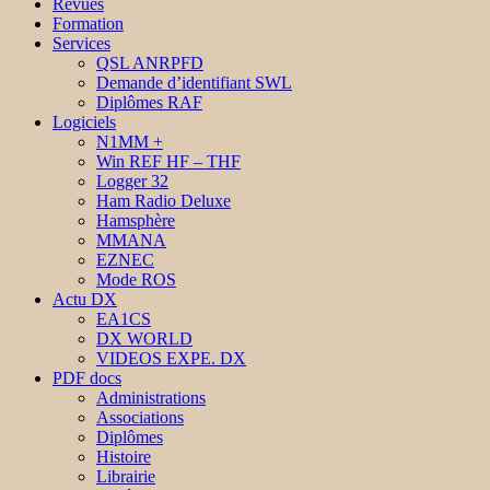
Revues
Formation
Services
QSL ANRPFD
Demande d’identifiant SWL
Diplômes RAF
Logiciels
N1MM +
Win REF HF – THF
Logger 32
Ham Radio Deluxe
Hamsphère
MMANA
EZNEC
Mode ROS
Actu DX
EA1CS
DX WORLD
VIDEOS EXPE. DX
PDF docs
Administrations
Associations
Diplômes
Histoire
Librairie