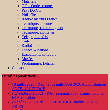
Matériels
OC – Ondes courtes
Pays DXCC
Philatélie
RadioAmateurs France
Technique, antennes
Technique, UHF et hypers
Technique, montages
Télégraphie, CW
Trafic
RadioClubs
Espace – Ballons
Expéditions, concours
Musées
Programmes, logiciels
Contact
Dernières publications
[ 8 juillet 2026 ]
RAF revue juillet/aout 2026
Administrations
ANFR ARCEP DGE
[ 17 septembre 2021 ]
RAF, préparation à l’examen pour la
F4
Association
[ 4 août 2026 ]
ARISS TELEBRIDGE audible 5/8/2026
ARISS