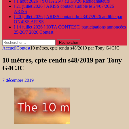
[ 1 août 2026 ]
YOTA 25/7 au 1/8/26
Radioamateurs
[ 21 juillet 2026 ]
ARISS contact audible le 24/07/2026
ARISS
[ 20 juillet 2026 ]
ARISS contact du 23/07/2026 audible par
ON4ISS
ARISS
[ 14 juillet 2026 ]
IOTA CONTEST, participations annoncées
25-26/7 2026
Contest
Rechercher :
Accueil
Contest
10 mètres, cpte rendu s48/2019 par Tony G4CJC
10 mètres, cpte rendu s48/2019 par Tony
G4CJC
7 décembre 2019