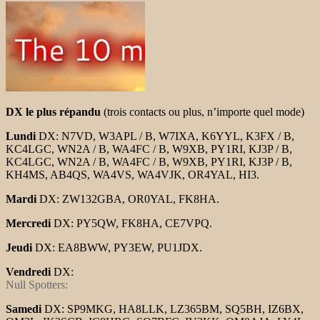
DX le plus répandu
(trois contacts ou plus, n’importe quel mode)
Lundi
DX: N7VD, W3APL / B, W7IXA, K6YYL, K3FX / B,
KC4LGC, WN2A / B, WA4FC / B, W9XB, PY1RI, KJ3P / B,
KC4LGC, WN2A / B, WA4FC / B, W9XB, PY1RI, KJ3P / B,
KH4MS, AB4QS, WA4VS, WA4VJK, OR4YAL, HI3.
Mardi
DX: ZW132GBA, OR0YAL, FK8HA.
Mercredi
DX: PY5QW, FK8HA, CE7VPQ.
Jeudi
DX: EA8BWW, PY3EW, PU1JDX.
Vendredi
DX:
Null Spotters:
Samedi
DX: SP9MKG, HA8LLK, LZ365BM, SQ5BH, IZ6BX,