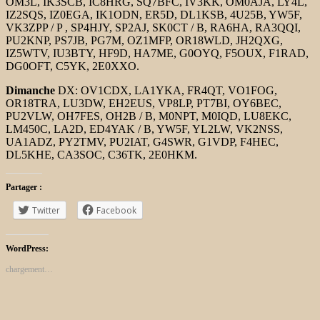
OM3L, IK3SCB, IC8HRG, SQ7BFC, IV3KK, OM0AJA, LY4L,
IZ2SQS, IZ0EGA, IK1ODN, ER5D, DL1KSB, 4U25B, YW5F,
VK3ZPP / P , SP4HJY, SP2AJ, SK0CT / B, RA6HA, RA3QQI,
PU2KNP, PS7JB, PG7M, OZ1MFP, OR18WLD, JH2QXG,
IZ5WTV, IU3BTY, HF9D, HA7ME, G0OYQ, F5OUX, F1RAD,
DG0OFT, C5YK, 2E0XXO.
Dimanche
DX: OV1CDX, LA1YKA, FR4QT, VO1FOG,
OR18TRA, LU3DW, EH2EUS, VP8LP, PT7BI, OY6BEC,
PU2VLW, OH7FES, OH2B / B, M0NPT, M0IQD, LU8EKC,
LM450C, LA2D, ED4YAK / B, YW5F, YL2LW, VK2NSS,
UA1ADZ, PY2TMV, PU2IAT, G4SWR, G1VDP, F4HEC,
DL5KHE, CA3SOC, C36TK, 2E0HKM.
Partager :
Twitter
Facebook
WordPress:
chargement…