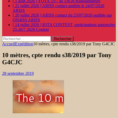
[ 1 août 2026 ]
YOTA 25/7 au 1/8/26
Radioamateurs
[ 21 juillet 2026 ]
ARISS contact audible le 24/07/2026
ARISS
[ 20 juillet 2026 ]
ARISS contact du 23/07/2026 audible par
ON4ISS
ARISS
[ 14 juillet 2026 ]
IOTA CONTEST, participations annoncées
25-26/7 2026
Contest
Rechercher :
Accueil
Expédition
10 mètres, cpte rendu s38/2019 par Tony G4CJC
10 mètres, cpte rendu s38/2019 par Tony
G4CJC
28 septembre 2019