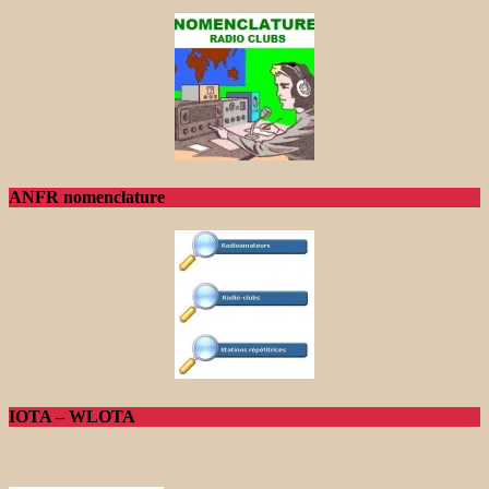
ANFR nomenclature
IOTA – WLOTA