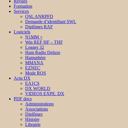
Revues
Formation
Services
QSL ANRPFD
Demande d’identifiant SWL
Diplômes RAF
Logiciels
N1MM +
Win REF HF – THF
Logger 32
Ham Radio Deluxe
Hamsphère
MMANA
EZNEC
Mode ROS
Actu DX
EA1CS
DX WORLD
VIDEOS EXPE. DX
PDF docs
Administrations
Associations
Diplômes
Histoire
Librairie