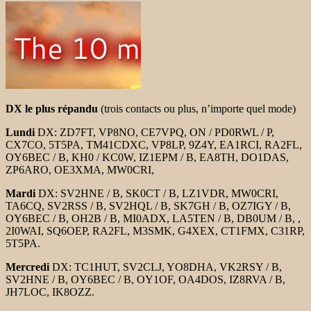
DX le plus répandu
(trois contacts ou plus, n’importe quel mode)
Lundi
DX: ZD7FT, VP8NO, CE7VPQ, ON / PD0RWL / P,
CX7CO, 5T5PA, TM41CDXC, VP8LP, 9Z4Y, EA1RCI, RA2FL,
OY6BEC / B, KH0 / KC0W, IZ1EPM / B, EA8TH, DO1DAS,
ZP6ARO, OE3XMA, MW0CRI,
Mardi
DX: SV2HNE / B, SK0CT / B, LZ1VDR, MW0CRI,
TA6CQ, SV2RSS / B, SV2HQL / B, SK7GH / B, OZ7IGY / B,
OY6BEC / B, OH2B / B, MI0ADX, LA5TEN / B, DB0UM / B, ,
2I0WAI, SQ6OEP, RA2FL, M3SMK, G4XEX, CT1FMX, C31RP,
5T5PA.
Mercredi
DX: TC1HUT, SV2CLJ, YO8DHA, VK2RSY / B,
SV2HNE / B, OY6BEC / B, OY1OF, OA4DOS, IZ8RVA / B,
JH7LOC, IK8OZZ.