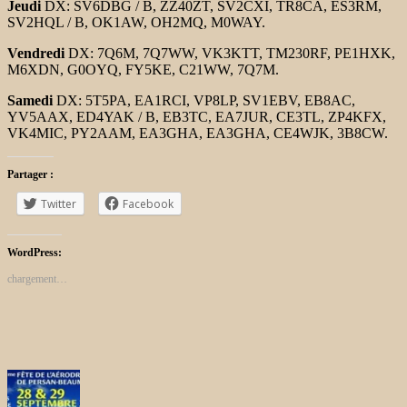
Jeudi
DX: SV6DBG / B, ZZ40ZT, SV2CXI, TR8CA, ES3RM,
SV2HQL / B, OK1AW, OH2MQ, M0WAY.
Vendredi
DX: 7Q6M, 7Q7WW, VK3KTT, TM230RF, PE1HXK,
M6XDN, G0OYQ, FY5KE, C21WW, 7Q7M.
Samedi
DX: 5T5PA, EA1RCI, VP8LP, SV1EBV, EB8AC,
YV5AAX, ED4YAK / B, EB3TC, EA7JUR, CE3TL, ZP4KFX,
VK4MIC, PY2AAM, EA3GHA, EA3GHA, CE4WJK, 3B8CW.
Partager :
Twitter
Facebook
WordPress:
chargement…