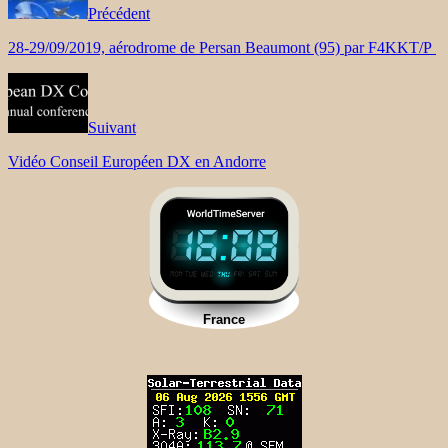
Précédent
28-29/09/2019, aérodrome de Persan Beaumont (95) par F4KKT/P
Suivant
Vidéo Conseil Européen DX en Andorre