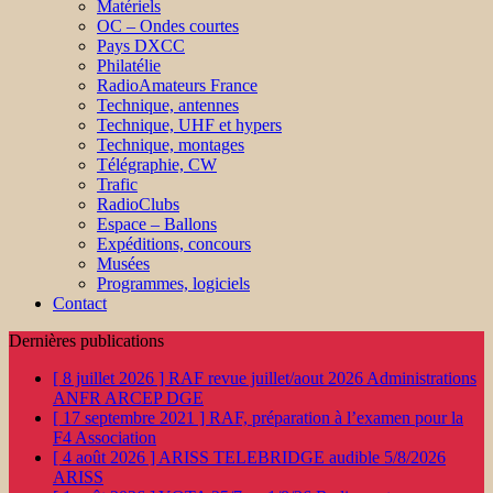
Matériels
OC – Ondes courtes
Pays DXCC
Philatélie
RadioAmateurs France
Technique, antennes
Technique, UHF et hypers
Technique, montages
Télégraphie, CW
Trafic
RadioClubs
Espace – Ballons
Expéditions, concours
Musées
Programmes, logiciels
Contact
Dernières publications
[ 8 juillet 2026 ]
RAF revue juillet/aout 2026
Administrations
ANFR ARCEP DGE
[ 17 septembre 2021 ]
RAF, préparation à l’examen pour la
F4
Association
[ 4 août 2026 ]
ARISS TELEBRIDGE audible 5/8/2026
ARISS