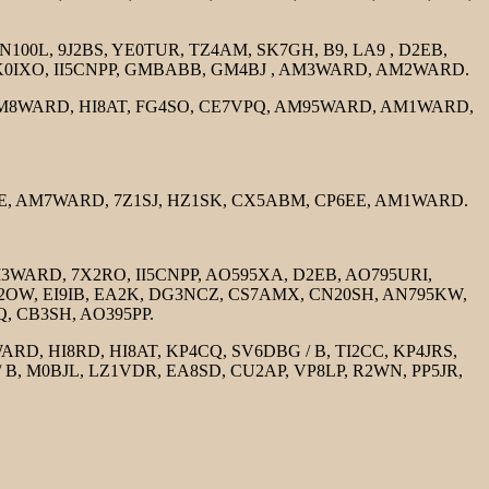
0L, 9J2BS, YE0TUR, TZ4AM, SK7GH, B9, LA9 , D2EB,
 IK0IXO, II5CNPP, GMBABB, GM4BJ , AM3WARD, AM2WARD.
8WARD, HI8AT, FG4SO, CE7VPQ, AM95WARD, AM1WARD,
AM7WARD, 7Z1SJ, HZ1SK, CX5ABM, CP6EE, AM1WARD.
D, 7X2RO, II5CNPP, AO595XA, D2EB, AO795URI,
2OW, EI9IB, EA2K, DG3NCZ, CS7AMX, CN20SH, AN795KW,
Q, CB3SH, AO395PP.
 HI8RD, HI8AT, KP4CQ, SV6DBG / B, TI2CC, KP4JRS,
 B, M0BJL, LZ1VDR, EA8SD, CU2AP, VP8LP, R2WN, PP5JR,