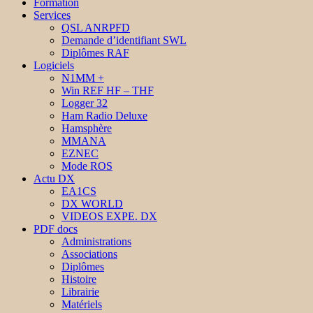
Formation
Services
QSL ANRPFD
Demande d’identifiant SWL
Diplômes RAF
Logiciels
N1MM +
Win REF HF – THF
Logger 32
Ham Radio Deluxe
Hamsphère
MMANA
EZNEC
Mode ROS
Actu DX
EA1CS
DX WORLD
VIDEOS EXPE. DX
PDF docs
Administrations
Associations
Diplômes
Histoire
Librairie
Matériels