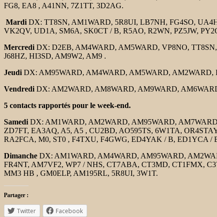
FG8, EA8 , A41NN, 7Z1TT, 3D2AG.
Mardi
DX: TT8SN, AM1WARD, 5R8UI, LB7NH, FG4SO, UA4H
VK2QV, UD1A, SM6A, SK0CT / B, R5AO, R2WN, PZ5JW, PY2
Mercredi
DX: D2EB, AM4WARD, AM5WARD, VP8NO, TT8SN
J68HZ, HI3SD, AM9W2, AM9 .
Jeudi
DX: AM95WARD, AM4WARD, AM5WARD, AM2WARD, 
Vendredi
DX: AM2WARD, AM8WARD, AM9WARD, AM6WARD,
5 contacts rapportés pour le week-end.
Samedi
DX: AM1WARD, AM2WARD, AM95WARD, AM7WARD, A
ZD7FT, EA3AQ, A5, A5 , CU2BD, AO595TS, 6W1TA, OR4ST
RA2FCA, M0, ST0 , F4TXU, F4GWG, ED4YAK / B, ED1YCA / 
Dimanche
DX: AM1WARD, AM4WARD, AM95WARD, AM2WARD, 
FR4NT, AM7VF2, WP7 / NHS, CT7ABA, CT3MD, CT1FMX, C37A
MM3 HB , GM0ELP, AM195RL, 5R8UI, 3W1T.
Partager :
Twitter
Facebook