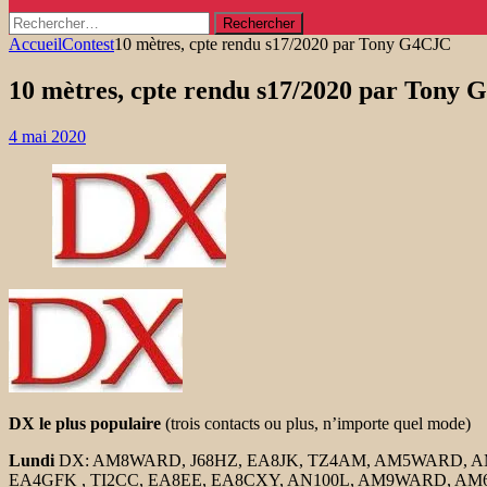
Rechercher :
Accueil
Contest
10 mètres, cpte rendu s17/2020 par Tony G4CJC
10 mètres, cpte rendu s17/2020 par Tony
4 mai 2020
DX le plus populaire
(trois contacts ou plus, n’importe quel mode)
Lundi
DX: AM8WARD, J68HZ, EA8JK, TZ4AM, AM5WARD, A
EA4GFK , TI2CC, EA8EE, EA8CXY, AN100L, AM9WARD, AM