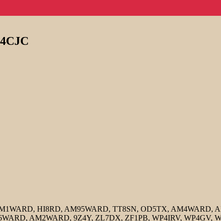
 G4CJC
M1WARD, HI8RD, AM95WARD, TT8SN, OD5TX, AM4WARD, AM
6WARD, AM2WARD, 9Z4Y, ZL7DX, ZF1PB, WP4IRV, WP4GV, 