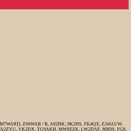
7WARD, ZS6WAB / B, A92HK, 9K2HS, FK4QX, EA8AUW,
WA2ZYU, VK2DX, TG9AKH, MW0ZZK, LW2DAF, J69DS, FG8,