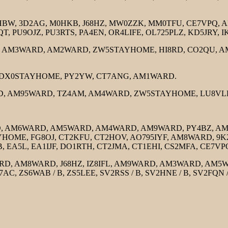
BW, 3D2AG, M0HKB, J68HZ, MW0ZZK, MM0TFU, CE7VPQ, AN10
QT, PU9OJZ, PU3RTS, PA4EN, OR4LIFE, OL725PLZ, KD5JRY,
, AM3WARD, AM2WARD, ZW5STAYHOME, HI8RD, CO2QU, AM
DX0STAYHOME, PY2YW, CT7ANG, AM1WARD.
 AM95WARD, TZ4AM, AM4WARD, ZW5STAYHOME, LU8VLE, 
M6WARD, AM5WARD, AM4WARD, AM9WARD, PY4BZ, AM3WAR
AYHOME, FG8OJ, CT2KFU, CT2HOV, AO795IYF, AM8WARD, 9K
B, EA5L, EA1IJF, DO1RTH, CT2JMA, CT1EHI, CS2MFA, CE7VP
AM8WARD, J68HZ, IZ8IFL, AM9WARD, AM3WARD, AM5WARD,
C, ZS6WAB / B, ZS5LEE, SV2RSS / B, SV2HNE / B, SV2FQN /