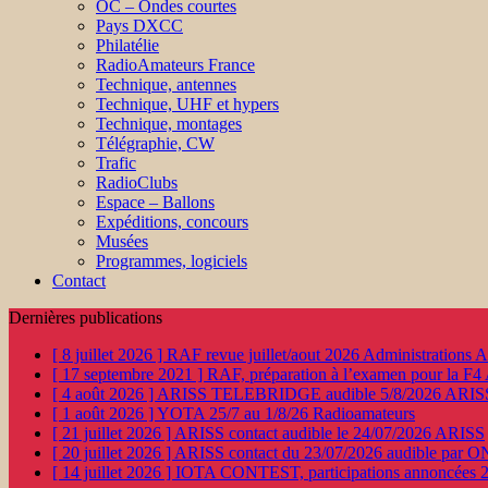
OC – Ondes courtes
Pays DXCC
Philatélie
RadioAmateurs France
Technique, antennes
Technique, UHF et hypers
Technique, montages
Télégraphie, CW
Trafic
RadioClubs
Espace – Ballons
Expéditions, concours
Musées
Programmes, logiciels
Contact
Dernières publications
[ 8 juillet 2026 ]
RAF revue juillet/aout 2026
Administration
[ 17 septembre 2021 ]
RAF, préparation à l’examen pour la F4
[ 4 août 2026 ]
ARISS TELEBRIDGE audible 5/8/2026
ARIS
[ 1 août 2026 ]
YOTA 25/7 au 1/8/26
Radioamateurs
[ 21 juillet 2026 ]
ARISS contact audible le 24/07/2026
ARISS
[ 20 juillet 2026 ]
ARISS contact du 23/07/2026 audible par 
[ 14 juillet 2026 ]
IOTA CONTEST, participations annoncées 