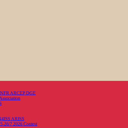
s ANFR ARCEP DGE
Association
S
ON4ISS
ARISS
25-26/7 2026
Contest