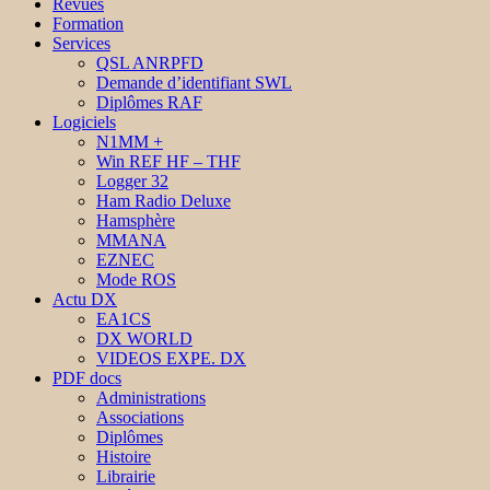
Revues
Formation
Services
QSL ANRPFD
Demande d’identifiant SWL
Diplômes RAF
Logiciels
N1MM +
Win REF HF – THF
Logger 32
Ham Radio Deluxe
Hamsphère
MMANA
EZNEC
Mode ROS
Actu DX
EA1CS
DX WORLD
VIDEOS EXPE. DX
PDF docs
Administrations
Associations
Diplômes
Histoire
Librairie