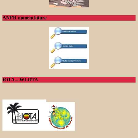
ANFR nomenclature
IOTA – WLOTA