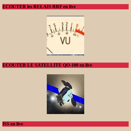
ECOUTER les RELAIS RRF en live
ECOUTER LE SATELLITE QO-100 en live
ISS en live