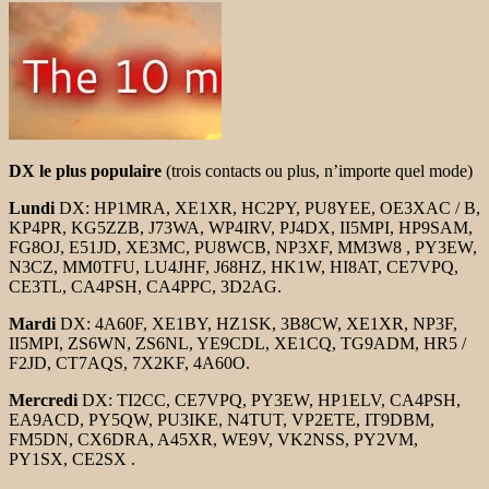
DX le plus populaire
(trois contacts ou plus, n’importe quel mode)
Lundi
DX: HP1MRA, XE1XR, HC2PY, PU8YEE, OE3XAC / B,
KP4PR, KG5ZZB, J73WA, WP4IRV, PJ4DX, II5MPI, HP9SAM,
FG8OJ, E51JD, XE3MC, PU8WCB, NP3XF, MM3W8 , PY3EW,
N3CZ, MM0TFU, LU4JHF, J68HZ, HK1W, HI8AT, CE7VPQ,
CE3TL, CA4PSH, CA4PPC, 3D2AG.
Mardi
DX: 4A60F, XE1BY, HZ1SK, 3B8CW, XE1XR, NP3F,
II5MPI, ZS6WN, ZS6NL, YE9CDL, XE1CQ, TG9ADM, HR5 /
F2JD, CT7AQS, 7X2KF, 4A60O.
Mercredi
DX: TI2CC, CE7VPQ, PY3EW, HP1ELV, CA4PSH,
EA9ACD, PY5QW, PU3IKE, N4TUT, VP2ETE, IT9DBM,
FM5DN, CX6DRA, A45XR, WE9V, VK2NSS, PY2VM,
PY1SX, CE2SX .