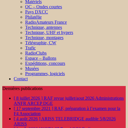
Matériels
OC – Ondes courtes
Pays DXCC
Philatélie
RadioAmateurs France
Technique, antennes
Technique, UHF et hypers
Technique, montages
Télégraphie, CW
Trafic
RadioClubs
Espace – Ballons
Expéditions, concours
Musées
Programmes, logiciels
Contact
Dernières publications
[ 8 juillet 2026 ]
RAF revue juillet/aout 2026
Administrations
ANFR ARCEP DGE
[ 17 septembre 2021 ]
RAF, préparation à l’examen pour la
F4
Association
[ 4 août 2026 ]
ARISS TELEBRIDGE audible 5/8/2026
ARISS