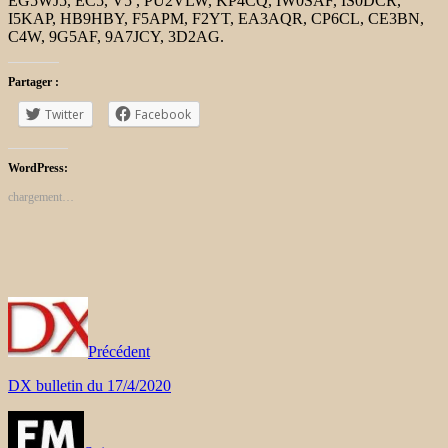
EG5WJ5, EC5, V5 , PU2VLW, KP4CQ, IW0SAF, IS0DCR,
I5KAP, HB9HBY, F5APM, F2YT, EA3AQR, CP6CL, CE3BN,
C4W, 9G5AF, 9A7JCY, 3D2AG.
Partager :
Twitter
Facebook
WordPress:
chargement…
Précédent
DX bulletin du 17/4/2020