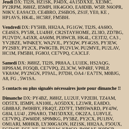
Jeudi
DX: TI2JS, HZ1SK, PJ4DX, 4A15DXXE, XE3MC,
PY2RPM, J68HZ, II5MPI, HK4GOO, EA8DIB, W5IP, N6OPR,
N0KV, EA9ACD, CE4BRO, ZS6BOS, ZS1F, YE0, KE ,
HP1AVS, HK4L, HC5RF, FM5BH.
Vendredi
DX: FY5HB, HH2AA, FG1GW, TI2JS, 4A60O,
CE4SES, PY5JR, LU4JHF, CR2STAYHOME, ZL3IO, ZD7BG,
PU2VDV, A45XR, 4A60M, PU8WCB, HK4L, CE3TJ2, CA3 ,
YV2BZE, WP4KEY, WA2VJL, PY5QW, PY4GSS, PY3EW,
PY2SBY, PY2CX, PW8GTB, PU2VLW, PU2MVE, PU2LAV,
HC1M, FM5BH, FG8OJ, CE7VPQ, CA3CLF.
Samedi
DX: J68HZ, TI2JS, PR8AA, LU1EK, HS2AQG,
HP9SAM, FO5QB, CE7VPQ, ZL3CW, WP4RF, VP8LP,
VK8AW, PY2NGN, PT9AL, PJ7DH, OA4 / EA7TN, M0BJG,
A8, FG , 5W1SA.
5 contacts ou plus signalés nécessaires juste pour dimanche !!
Dimanche
DX: PY4BZ, J68HZ, LU2UF, VP2EIH, TZ4AM,
OD5TX, II5MPI, AN100L, AO5DXX, LZ1WR, EA8DO,
GB8BAF, IW0HBY, FR4QT, ZD7FT, TM95WARD, PY4JW,
G8J4, LU4J , ZP6ARO, TM15DXXE, OK2ZA, LU8VLE,
CE7VPQ, ZW60DF, SP9MKG, PY5BZ, PY2CX, PU1JSV,
OM1ARI, M0HKB, LY300GAON, HZ1SK, HH2AA, F5OUX,