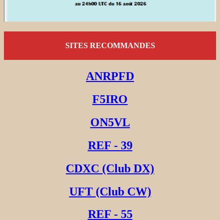
SITES RECOMMANDES
ANRPFD
F5IRO
ON5VL
REF - 39
CDXC (Club DX)
UFT (Club CW)
REF - 55