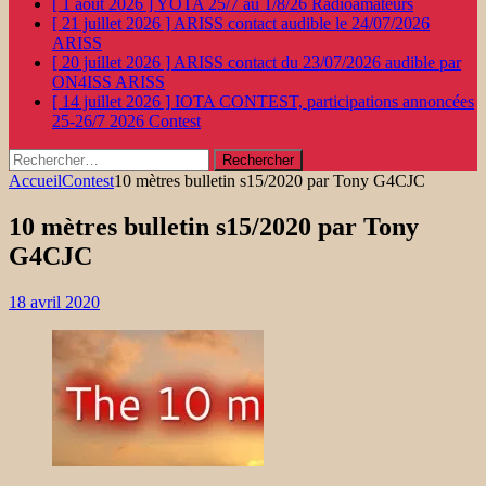
[ 1 août 2026 ]
YOTA 25/7 au 1/8/26
Radioamateurs
[ 21 juillet 2026 ]
ARISS contact audible le 24/07/2026
ARISS
[ 20 juillet 2026 ]
ARISS contact du 23/07/2026 audible par
ON4ISS
ARISS
[ 14 juillet 2026 ]
IOTA CONTEST, participations annoncées
25-26/7 2026
Contest
Rechercher :
Accueil
Contest
10 mètres bulletin s15/2020 par Tony G4CJC
10 mètres bulletin s15/2020 par Tony
G4CJC
18 avril 2020