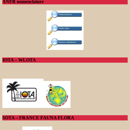
ANFR nomenclature
IOTA – WLOTA
SOTA – FRANCE FAUNA FLORA