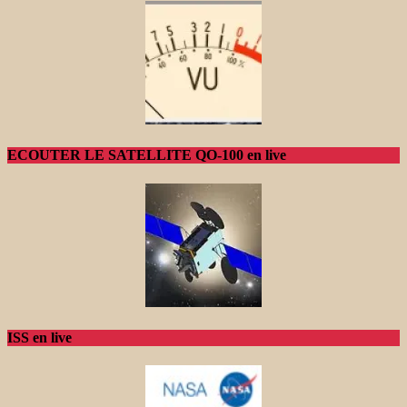
ECOUTER LE SATELLITE QO-100 en live
ISS en live