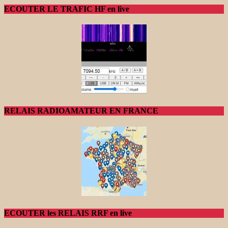
ECOUTER LE TRAFIC HF en live
RELAIS RADIOAMATEUR EN FRANCE
ECOUTER les RELAIS RRF en live