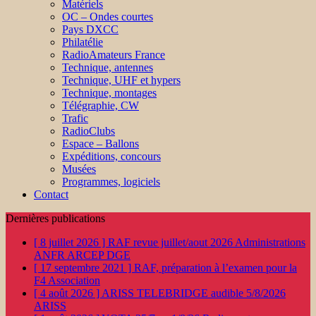
Matériels
OC – Ondes courtes
Pays DXCC
Philatélie
RadioAmateurs France
Technique, antennes
Technique, UHF et hypers
Technique, montages
Télégraphie, CW
Trafic
RadioClubs
Espace – Ballons
Expéditions, concours
Musées
Programmes, logiciels
Contact
Dernières publications
[ 8 juillet 2026 ]
RAF revue juillet/aout 2026
Administrations
ANFR ARCEP DGE
[ 17 septembre 2021 ]
RAF, préparation à l’examen pour la
F4
Association
[ 4 août 2026 ]
ARISS TELEBRIDGE audible 5/8/2026
ARISS