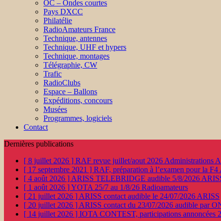
OC – Ondes courtes
Pays DXCC
Philatélie
RadioAmateurs France
Technique, antennes
Technique, UHF et hypers
Technique, montages
Télégraphie, CW
Trafic
RadioClubs
Espace – Ballons
Expéditions, concours
Musées
Programmes, logiciels
Contact
Dernières publications
[ 8 juillet 2026 ]
RAF revue juillet/aout 2026
Administration
[ 17 septembre 2021 ]
RAF, préparation à l’examen pour la F4
[ 4 août 2026 ]
ARISS TELEBRIDGE audible 5/8/2026
ARIS
[ 1 août 2026 ]
YOTA 25/7 au 1/8/26
Radioamateurs
[ 21 juillet 2026 ]
ARISS contact audible le 24/07/2026
ARISS
[ 20 juillet 2026 ]
ARISS contact du 23/07/2026 audible par 
[ 14 juillet 2026 ]
IOTA CONTEST, participations annoncées 