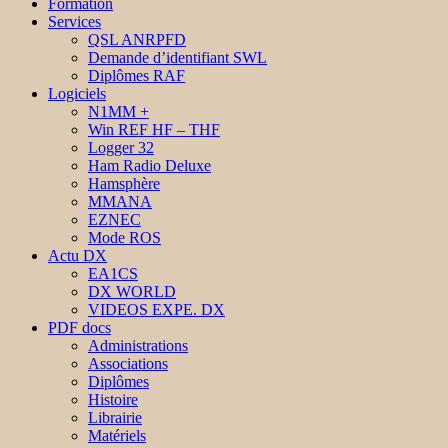
Formation
Services
QSL ANRPFD
Demande d’identifiant SWL
Diplômes RAF
Logiciels
N1MM +
Win REF HF – THF
Logger 32
Ham Radio Deluxe
Hamsphère
MMANA
EZNEC
Mode ROS
Actu DX
EA1CS
DX WORLD
VIDEOS EXPE. DX
PDF docs
Administrations
Associations
Diplômes
Histoire
Librairie
Matériels