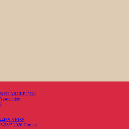
s ANFR ARCEP DGE
Association
S
ON4ISS
ARISS
25-26/7 2026
Contest