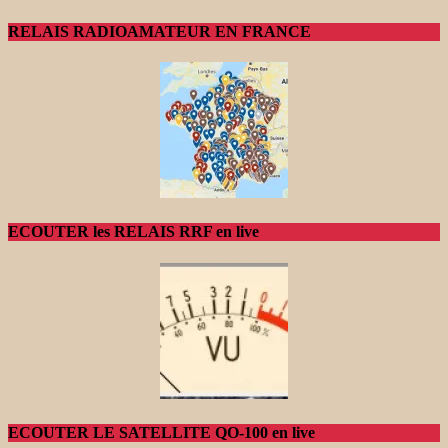
RELAIS RADIOAMATEUR EN FRANCE
ECOUTER les RELAIS RRF en live
ECOUTER LE SATELLITE QO-100 en live