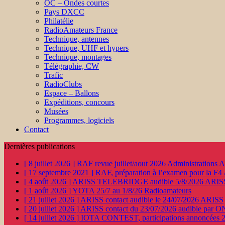
OC – Ondes courtes
Pays DXCC
Philatélie
RadioAmateurs France
Technique, antennes
Technique, UHF et hypers
Technique, montages
Télégraphie, CW
Trafic
RadioClubs
Espace – Ballons
Expéditions, concours
Musées
Programmes, logiciels
Contact
Dernières publications
[ 8 juillet 2026 ]
RAF revue juillet/aout 2026
Administration
[ 17 septembre 2021 ]
RAF, préparation à l’examen pour la F4
[ 4 août 2026 ]
ARISS TELEBRIDGE audible 5/8/2026
ARIS
[ 1 août 2026 ]
YOTA 25/7 au 1/8/26
Radioamateurs
[ 21 juillet 2026 ]
ARISS contact audible le 24/07/2026
ARISS
[ 20 juillet 2026 ]
ARISS contact du 23/07/2026 audible par 
[ 14 juillet 2026 ]
IOTA CONTEST, participations annoncées 