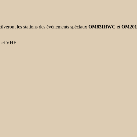
iveront les stations des événements spéciaux
OM83IHWC
et
OM201
F et VHF.