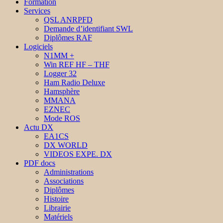
Formation
Services
QSL ANRPFD
Demande d’identifiant SWL
Diplômes RAF
Logiciels
N1MM +
Win REF HF – THF
Logger 32
Ham Radio Deluxe
Hamsphère
MMANA
EZNEC
Mode ROS
Actu DX
EA1CS
DX WORLD
VIDEOS EXPE. DX
PDF docs
Administrations
Associations
Diplômes
Histoire
Librairie
Matériels