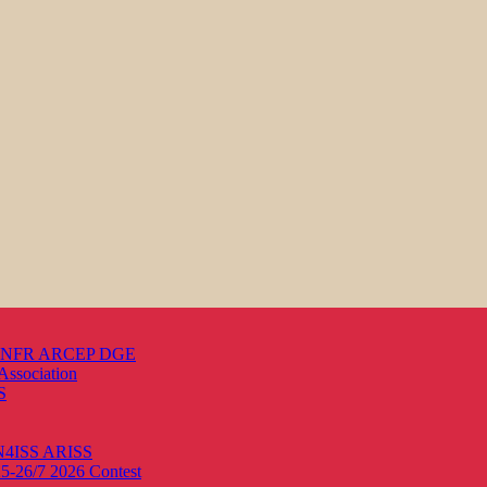
s ANFR ARCEP DGE
Association
S
ON4ISS
ARISS
25-26/7 2026
Contest