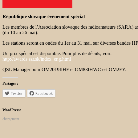
République slovaque événement spécial
Les membres de l’Association slovaque des radioamateurs (SARA) act
(du 10 au 26 mai).
Les stations seront en ondes du 1er au 31 mai, sur diverses bandes H
Un prix spécial est disponible. Pour plus de détails, voir:
http://awards.szr.sk/index_eng.html
QSL Manager pour OM2019IIHF et OM83IHWC est OM2FY.
Partager :
Twitter
Facebook
WordPress:
chargement…