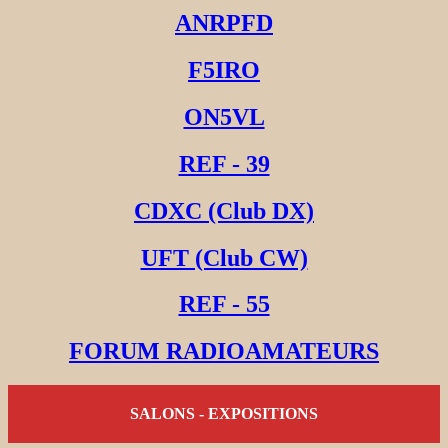
ANRPFD
F5IRO
ON5VL
REF - 39
CDXC (Club DX)
UFT (Club CW)
REF - 55
FORUM RADIOAMATEURS
SALONS - EXPOSITIONS