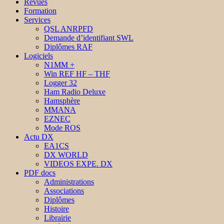
Revues
Formation
Services
QSL ANRPFD
Demande d’identifiant SWL
Diplômes RAF
Logiciels
N1MM +
Win REF HF – THF
Logger 32
Ham Radio Deluxe
Hamsphère
MMANA
EZNEC
Mode ROS
Actu DX
EA1CS
DX WORLD
VIDEOS EXPE. DX
PDF docs
Administrations
Associations
Diplômes
Histoire
Librairie