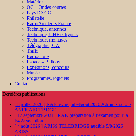
Matériels
OC – Ondes courtes
Pays DXCC
Philatélie
RadioAmateurs France
Technique, antennes
Technique, UHF et hypers
Technique, montages
Télégraphie, CW
Trafic
RadioClubs
Espace – Ballons
Expéditions, concours
Musées
Programmes, logiciels
Contact
Dernières publications
[ 8 juillet 2026 ]
RAF revue juillet/aout 2026
Administrations
ANFR ARCEP DGE
[ 17 septembre 2021 ]
RAF, préparation à l’examen pour la
F4
Association
[ 4 août 2026 ]
ARISS TELEBRIDGE audible 5/8/2026
ARISS