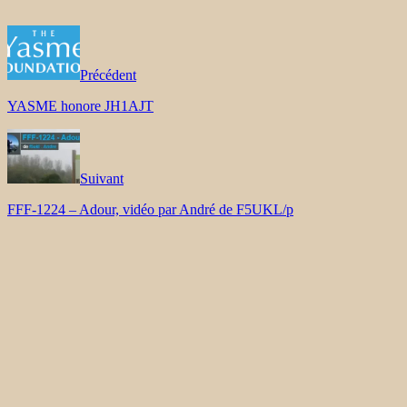
Précédent
YASME honore JH1AJT
Suivant
FFF-1224 – Adour, vidéo par André de F5UKL/p