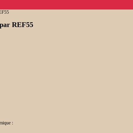
REF55
e par REF55
mique :