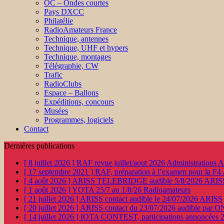
OC – Ondes courtes
Pays DXCC
Philatélie
RadioAmateurs France
Technique, antennes
Technique, UHF et hypers
Technique, montages
Télégraphie, CW
Trafic
RadioClubs
Espace – Ballons
Expéditions, concours
Musées
Programmes, logiciels
Contact
Dernières publications
[ 8 juillet 2026 ]
RAF revue juillet/aout 2026
Administration
[ 17 septembre 2021 ]
RAF, préparation à l’examen pour la F4
[ 4 août 2026 ]
ARISS TELEBRIDGE audible 5/8/2026
ARIS
[ 1 août 2026 ]
YOTA 25/7 au 1/8/26
Radioamateurs
[ 21 juillet 2026 ]
ARISS contact audible le 24/07/2026
ARISS
[ 20 juillet 2026 ]
ARISS contact du 23/07/2026 audible par 
[ 14 juillet 2026 ]
IOTA CONTEST, participations annoncées 