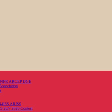
s ANFR ARCEP DGE
Association
S
ON4ISS
ARISS
25-26/7 2026
Contest