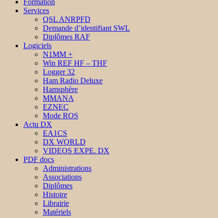
Formation
Services
QSL ANRPFD
Demande d’identifiant SWL
Diplômes RAF
Logiciels
N1MM +
Win REF HF – THF
Logger 32
Ham Radio Deluxe
Hamsphère
MMANA
EZNEC
Mode ROS
Actu DX
EA1CS
DX WORLD
VIDEOS EXPE. DX
PDF docs
Administrations
Associations
Diplômes
Histoire
Librairie
Matériels