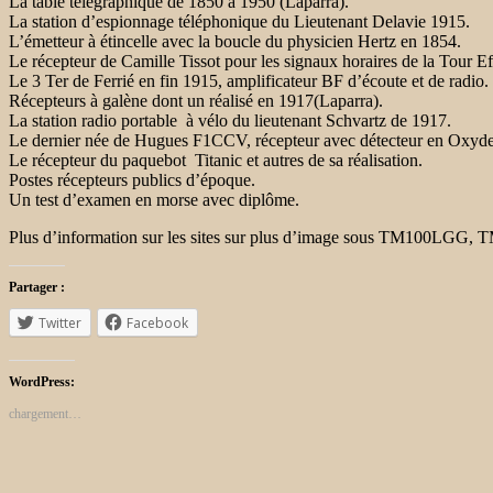
La table télégraphique de 1850 à 1950 (Laparra).
La station d’espionnage téléphonique du Lieutenant Delavie 1915.
L’émetteur à étincelle avec la boucle du physicien Hertz en 1854.
Le récepteur de Camille Tissot pour les signaux horaires de la Tour Ef
Le 3 Ter de Ferrié en fin 1915, amplificateur BF d’écoute et de radio.
Récepteurs à galène dont un réalisé en 1917(Laparra).
La station radio portable à vélo du lieutenant Schvartz de 1917.
Le dernier née de Hugues F1CCV, récepteur avec détecteur en Oxyde 
Le récepteur du paquebot Titanic et autres de sa réalisation.
Postes récepteurs publics d’époque.
Un test d’examen en morse avec diplôme.
Plus d’information sur les sites sur plus d’image sous TM100LGG,
Partager :
Twitter
Facebook
WordPress:
chargement…