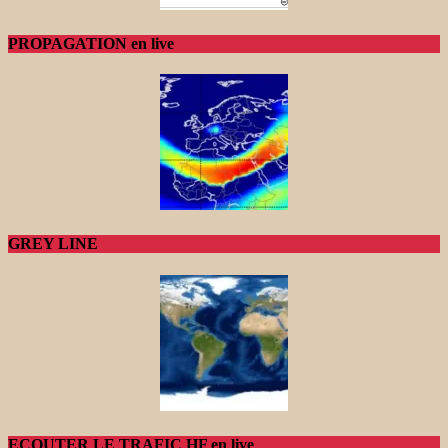
PROPAGATION en live
GREY LINE
ECOUTER LE TRAFIC HF en live