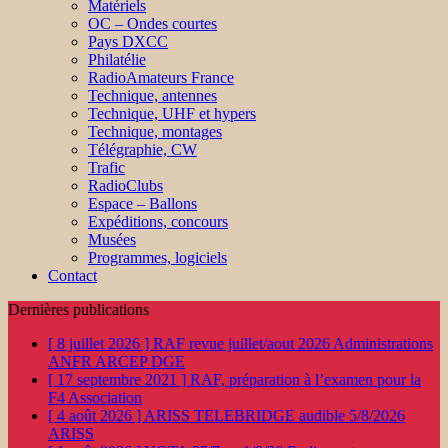
Matériels
OC – Ondes courtes
Pays DXCC
Philatélie
RadioAmateurs France
Technique, antennes
Technique, UHF et hypers
Technique, montages
Télégraphie, CW
Trafic
RadioClubs
Espace – Ballons
Expéditions, concours
Musées
Programmes, logiciels
Contact
Dernières publications
[ 8 juillet 2026 ]
RAF revue juillet/aout 2026
Administrations
ANFR ARCEP DGE
[ 17 septembre 2021 ]
RAF, préparation à l’examen pour la
F4
Association
[ 4 août 2026 ]
ARISS TELEBRIDGE audible 5/8/2026
ARISS