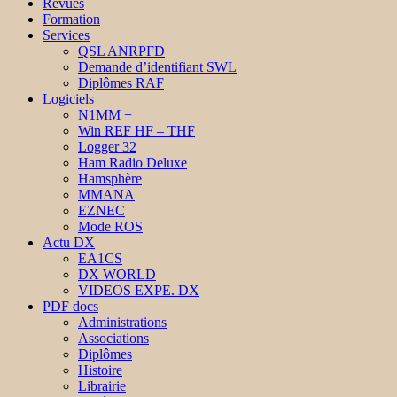
Revues
Formation
Services
QSL ANRPFD
Demande d’identifiant SWL
Diplômes RAF
Logiciels
N1MM +
Win REF HF – THF
Logger 32
Ham Radio Deluxe
Hamsphère
MMANA
EZNEC
Mode ROS
Actu DX
EA1CS
DX WORLD
VIDEOS EXPE. DX
PDF docs
Administrations
Associations
Diplômes
Histoire
Librairie