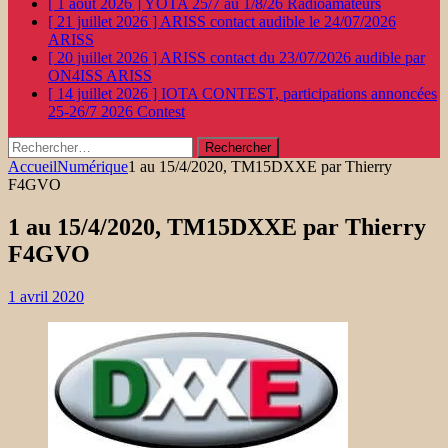
[ 1 août 2026 ]
YOTA 25/7 au 1/8/26
Radioamateurs
[ 21 juillet 2026 ]
ARISS contact audible le 24/07/2026
ARISS
[ 20 juillet 2026 ]
ARISS contact du 23/07/2026 audible par
ON4ISS
ARISS
[ 14 juillet 2026 ]
IOTA CONTEST, participations annoncées
25-26/7 2026
Contest
Rechercher :
Accueil
Numérique
1 au 15/4/2020, TM15DXXE par Thierry
F4GVO
1 au 15/4/2020, TM15DXXE par Thierry
F4GVO
1 avril 2020