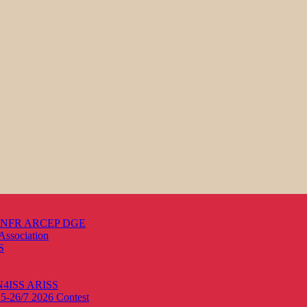
s ANFR ARCEP DGE
Association
S
ON4ISS
ARISS
25-26/7 2026
Contest