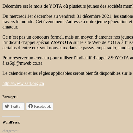
Décembre est le mois de YOTA où plusieurs jeunes des sociétés memb
Du mercredi 1er décembre au vendredi 31 décembre 2021, les stations 
travers le monde. Cet événement s’adresse à notre jeune génération et e
amateur.
Ce n’est pas un concours formel, mais un moyen d’amener nos jeunes a
l’indicatif d’appel spécial
ZS9YOTA
sur le site Web de YOTA à l’usa
certains d’entre eux sont nouveaux dans le passe-temps radio, tandis q
Pour réserver un créneau pour utiliser l’indicatif d’appel ZS9YOTA
à zs6ql@mweb.co.za.
Le calendrier et les règles applicables seront bientôt disponibles sur 
http://www.sarl.org.za
Partager :
Twitter
Facebook
WordPress:
chargement…