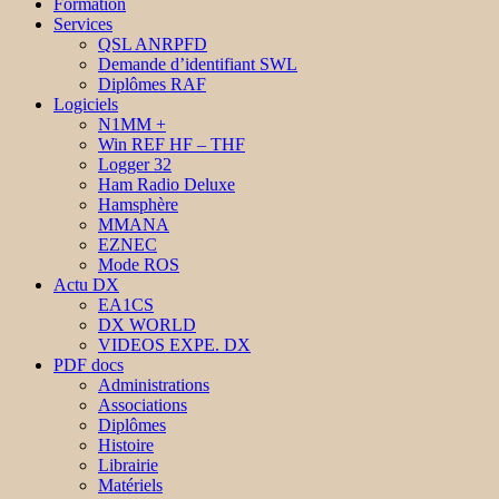
Formation
Services
QSL ANRPFD
Demande d’identifiant SWL
Diplômes RAF
Logiciels
N1MM +
Win REF HF – THF
Logger 32
Ham Radio Deluxe
Hamsphère
MMANA
EZNEC
Mode ROS
Actu DX
EA1CS
DX WORLD
VIDEOS EXPE. DX
PDF docs
Administrations
Associations
Diplômes
Histoire
Librairie
Matériels