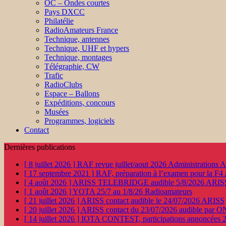
OC – Ondes courtes
Pays DXCC
Philatélie
RadioAmateurs France
Technique, antennes
Technique, UHF et hypers
Technique, montages
Télégraphie, CW
Trafic
RadioClubs
Espace – Ballons
Expéditions, concours
Musées
Programmes, logiciels
Contact
Dernières publications
[ 8 juillet 2026 ]
RAF revue juillet/aout 2026
Administration
[ 17 septembre 2021 ]
RAF, préparation à l’examen pour la F4
[ 4 août 2026 ]
ARISS TELEBRIDGE audible 5/8/2026
ARIS
[ 1 août 2026 ]
YOTA 25/7 au 1/8/26
Radioamateurs
[ 21 juillet 2026 ]
ARISS contact audible le 24/07/2026
ARISS
[ 20 juillet 2026 ]
ARISS contact du 23/07/2026 audible par 
[ 14 juillet 2026 ]
IOTA CONTEST, participations annoncées 