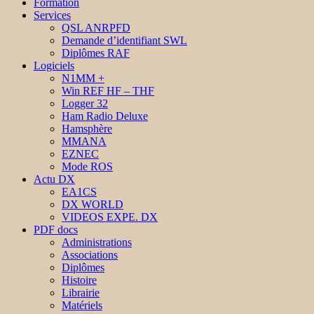
Formation
Services
QSL ANRPFD
Demande d’identifiant SWL
Diplômes RAF
Logiciels
N1MM +
Win REF HF – THF
Logger 32
Ham Radio Deluxe
Hamsphère
MMANA
EZNEC
Mode ROS
Actu DX
EA1CS
DX WORLD
VIDEOS EXPE. DX
PDF docs
Administrations
Associations
Diplômes
Histoire
Librairie
Matériels