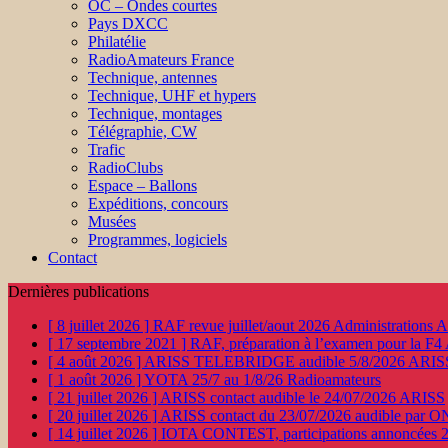
OC – Ondes courtes
Pays DXCC
Philatélie
RadioAmateurs France
Technique, antennes
Technique, UHF et hypers
Technique, montages
Télégraphie, CW
Trafic
RadioClubs
Espace – Ballons
Expéditions, concours
Musées
Programmes, logiciels
Contact
Dernières publications
[ 8 juillet 2026 ]
RAF revue juillet/aout 2026
Administration
[ 17 septembre 2021 ]
RAF, préparation à l’examen pour la F4
[ 4 août 2026 ]
ARISS TELEBRIDGE audible 5/8/2026
ARIS
[ 1 août 2026 ]
YOTA 25/7 au 1/8/26
Radioamateurs
[ 21 juillet 2026 ]
ARISS contact audible le 24/07/2026
ARISS
[ 20 juillet 2026 ]
ARISS contact du 23/07/2026 audible par 
[ 14 juillet 2026 ]
IOTA CONTEST, participations annoncées 