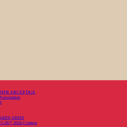
s ANFR ARCEP DGE
Association
S
ON4ISS
ARISS
25-26/7 2026
Contest