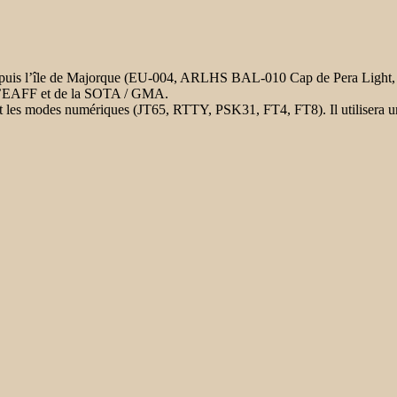
is l’île de Majorque (EU-004, ARLHS BAL-010 Cap de Pera Light, WL
de l’EAFF et de la SOTA / GMA.
B et les modes numériques (JT65, RTTY, PSK31, FT4, FT8). Il utiliser